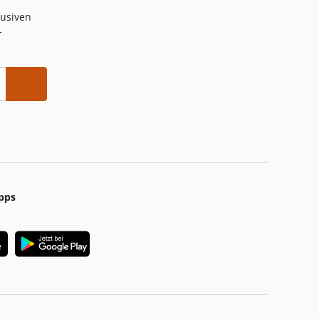
lusiven
-
pps