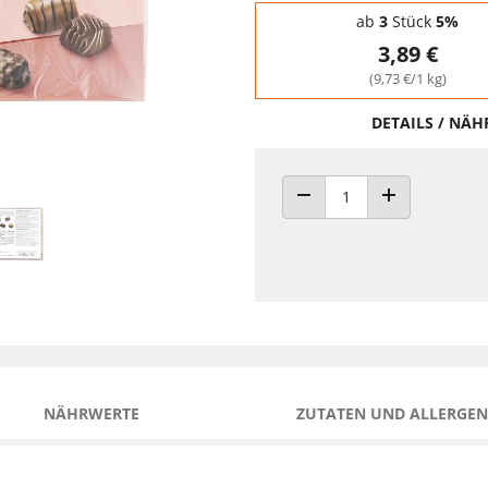
Staffelpreise - Mengenrabatt
ab
3
Stück
5%
3,89 €
(9,73 €/1 kg)
DETAILS / NÄ
ANZAHL VERRINGERN
ANZAHL ERHÖH
NÄHRWERTE
ZUTATEN UND ALLERGEN