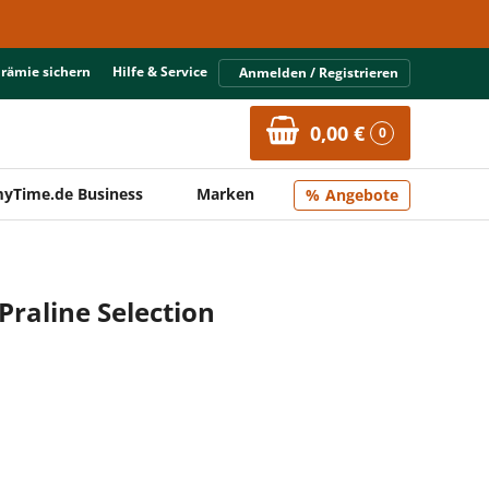
Prämie sichern
Hilfe & Service
Anmelden / Registrieren
0,00 €
0
yTime.de Business
Marken
Angebote
raline Selection