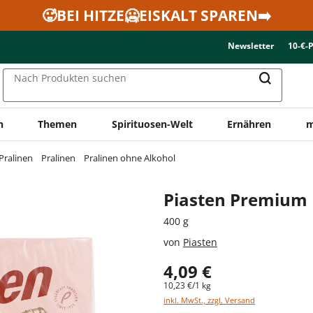
🥵BEI HITZE🥶EISKALT SPAREN➡️
Newsletter
10-€-
Nach Produkten suchen
n
Themen
Spirituosen-Welt
Ernähren
m
Pralinen
Pralinen
Pralinen ohne Alkohol
Piasten Premium P
400 g
von
Piasten
4,09 €
10,23 €/1 kg
inkl. MwSt., zzgl. Versand