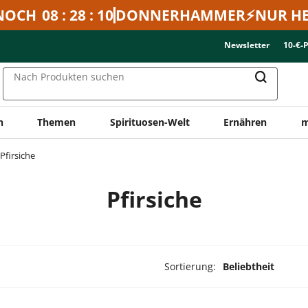
NOCH
08 : 28 : 10
DONNERHAMMER⚡NUR HE
Newsletter
10-€-
Nach Produkten suchen
n
Themen
Spirituosen-Welt
Ernähren
m
Pfirsiche
Pfirsiche
Sortierung:
Beliebtheit
ukte ausgewählt