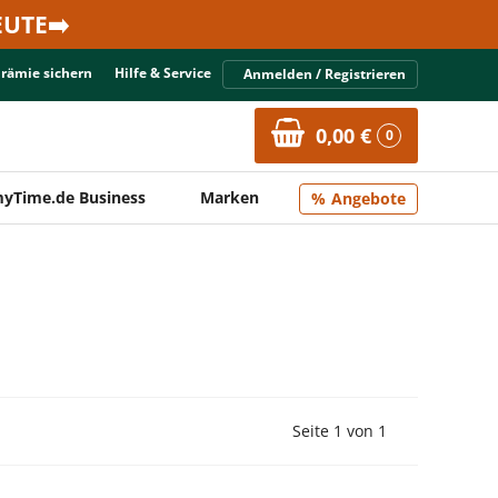
UTE➡️
Prämie sichern
Hilfe & Service
Anmelden / Registrieren
0,00 €
0
yTime.de Business
Marken
Angebote
Vorherige Seite
Nächste Seit
Seite 1 von 1