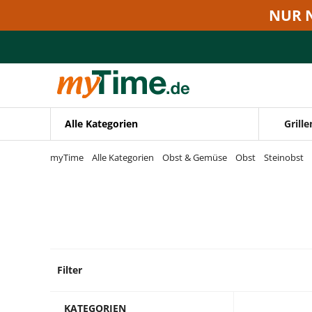
Zum Hauptinhalt springen
NUR 
Zur Navigation springen
Zur Suche springen
Alle Kategorien
Grille
myTime
Alle Kategorien
Obst & Gemüse
Obst
Steinobst
Filter
2 Prod
KATEGORIEN