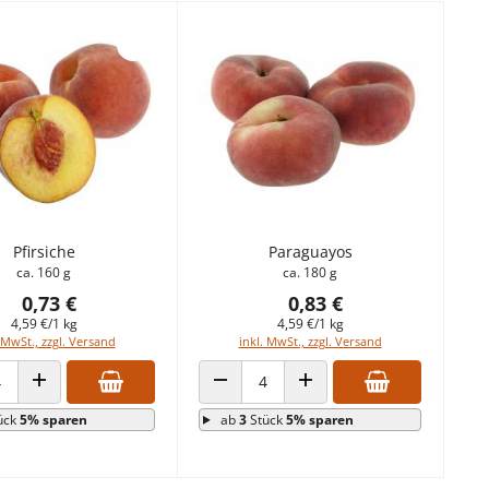
Pfirsiche
Paraguayos
ca. 160 g
ca. 180 g
0,73 €
0,83 €
4,59 €/1 kg
4,59 €/1 kg
 MwSt., zzgl. Versand
inkl. MwSt., zzgl. Versand
 VERRINGERN
ANZAHL ERHÖHEN
ANZAHL VERRINGERN
ANZAHL ERHÖHEN
ück
5% sparen
ab
3
Stück
5% sparen