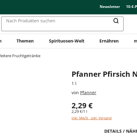
Newsletter
10-€-
Nach Produkten suchen
n
Themen
Spirituosen-Welt
Ernähren
m
eitere Fruchtgetränke
Pfanner Pfirsich 
1 l
von
Pfanner
2,29 €
2,29 €/1 l
inkl. MwSt., zzgl. Versand
DETAILS / NÄ