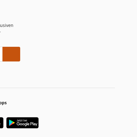
lusiven
-
pps