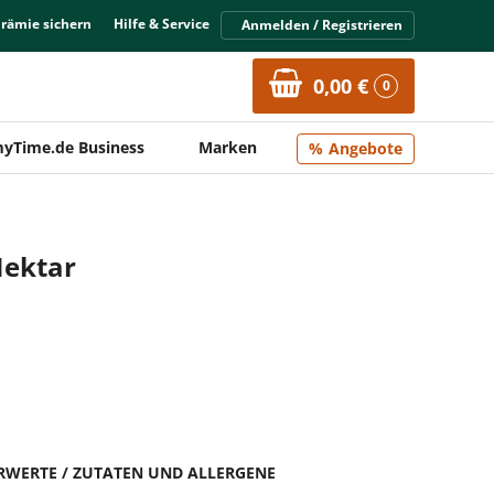
Prämie sichern
Hilfe & Service
Anmelden / Registrieren
0,00 €
0
yTime.de Business
Marken
Angebote
Nektar
HRWERTE / ZUTATEN UND ALLERGENE