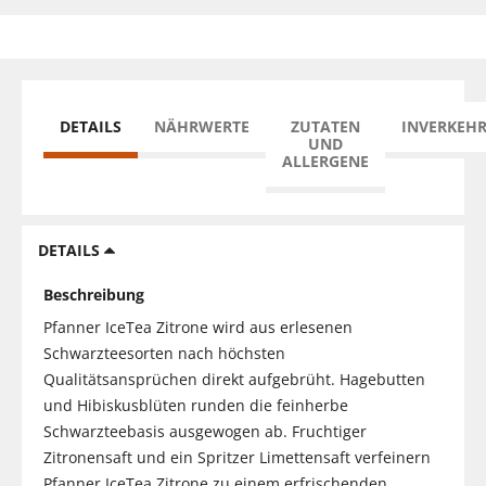
DETAILS
NÄHRWERTE
ZUTATEN
INVERKEH
UND
ALLERGENE
DETAILS
Beschreibung
Pfanner IceTea Zitrone wird aus erlesenen
Schwarzteesorten nach höchsten
Qualitätsansprüchen direkt aufgebrüht. Hagebutten
und Hibiskusblüten runden die feinherbe
Schwarzteebasis ausgewogen ab. Fruchtiger
Zitronensaft und ein Spritzer Limettensaft verfeinern
Pfanner IceTea Zitrone zu einem erfrischenden