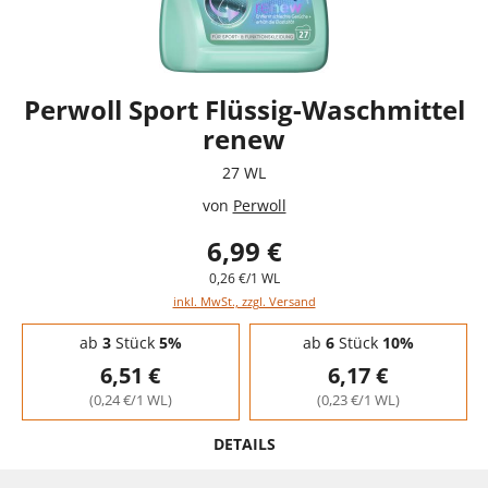
Perwoll Sport Flüssig-Waschmittel
renew
27 WL
von
Perwoll
6,99 €
0,26 €/1 WL
inkl. MwSt., zzgl. Versand
Staffelpreise - Mengenrabatt
ab
3
Stück
5%
ab
6
Stück
10%
6,51 €
6,17 €
(0,24 €/1 WL)
(0,23 €/1 WL)
DETAILS