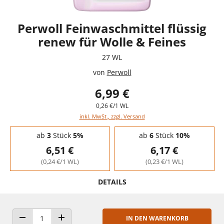
Perwoll Feinwaschmittel flüssig
renew für Wolle & Feines
27 WL
von
Perwoll
6,99 €
0,26 €/1 WL
inkl. MwSt., zzgl. Versand
Staffelpreise - Mengenrabatt
ab
3
Stück
5%
ab
6
Stück
10%
6,51 €
6,17 €
(0,24 €/1 WL)
(0,23 €/1 WL)
DETAILS
IN DEN WARENKORB