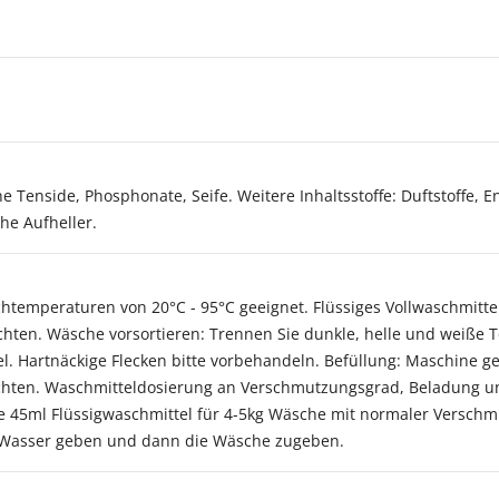
e Tenside, Phosphonate, Seife. Weitere Inhaltsstoffe: Duftstoffe, 
he Aufheller.
chtemperaturen von 20°C - 95°C geeignet. Flüssiges Vollwaschmitte
achten. Wäsche vorsortieren: Trennen Sie dunkle, helle und weiße Te
el. Hartnäckige Flecken bitte vorbehandeln. Befüllung: Maschine 
hten. Waschmitteldosierung an Verschmutzungsgrad, Beladung un
e 45ml Flüssigwaschmittel für 4-5kg Wäsche mit normaler Verschm
 Wasser geben und dann die Wäsche zugeben.