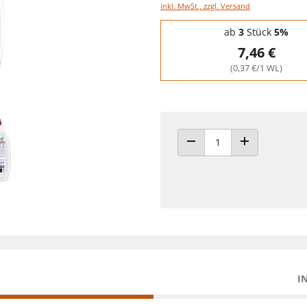
inkl. MwSt., zzgl. Versand
Staffelpreise - Mengenrabatt
ab
3
Stück
5%
7,46 €
(0,37 €/1 WL)
ANZAHL VERRINGERN
ANZAHL ERHÖH
I