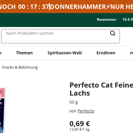
NOCH
00 : 17 : 37
DONNERHAMMER⚡NUR HE
Newsletter
10-€-
Nach Produkten suchen
n
Themen
Spirituosen-Welt
Ernähren
m
Snacks & Belohnung
Perfecto Cat Fein
Lachs
50 g
von
Perfecto
0,69 €
13,80 €/1 kg