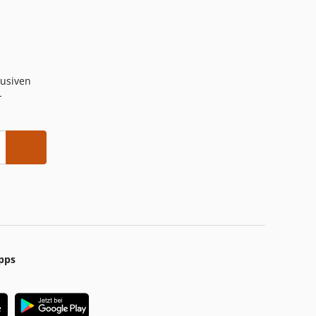
lusiven
-
pps