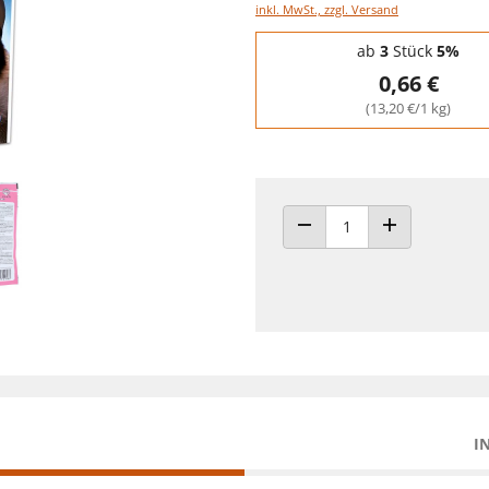
inkl. MwSt., zzgl. Versand
Staffelpreise - Mengenrabatt
ab
3
Stück
5%
0,66 €
(13,20 €/1 kg)
ANZAHL VERRINGERN
ANZAHL ERHÖH
I