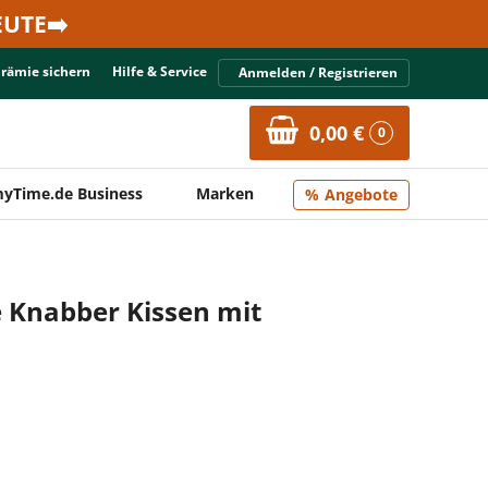
UTE➡️
Prämie sichern
Hilfe & Service
Anmelden / Registrieren
0,00 €
0
yTime.de Business
Marken
Angebote
e Knabber Kissen mit