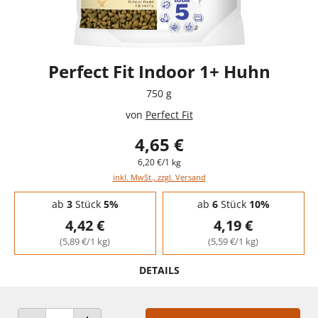
Perfect Fit Indoor 1+ Huhn
750 g
von
Perfect Fit
4,65 €
6,20 €/1 kg
inkl. MwSt., zzgl. Versand
Staffelpreise - Mengenrabatt
ab
3
Stück
5%
ab
6
Stück
10%
4,42 €
4,19 €
(5,89 €/1 kg)
(5,59 €/1 kg)
DETAILS