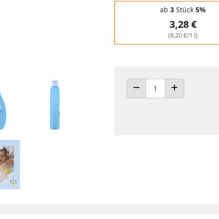
Staffelpreise - Mengenrabatt
ab
3
Stück
5%
3,28 €
(8,20 €/1 l)
ANZAHL VERRINGERN
ANZAHL ERHÖH