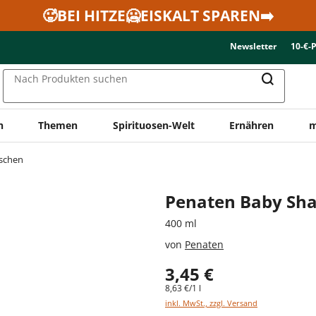
🥵BEI HITZE🥶EISKALT SPAREN➡️
Newsletter
10-€-
Nach Produkten suchen
n
Themen
Spirituosen-Welt
Ernähren
m
schen
Penaten Baby Sh
400 ml
von
Penaten
3,45 €
8,63 €/1 l
inkl. MwSt., zzgl. Versand