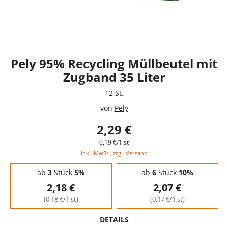
Pely 95% Recycling Müllbeutel mit
Zugband 35 Liter
12 St.
von
Pely
2,29 €
0,19 €/1 st
inkl. MwSt., zzgl. Versand
Staffelpreise - Mengenrabatt
ab
3
Stück
5%
ab
6
Stück
10%
2,18 €
2,07 €
(0,18 €/1 st)
(0,17 €/1 st)
DETAILS