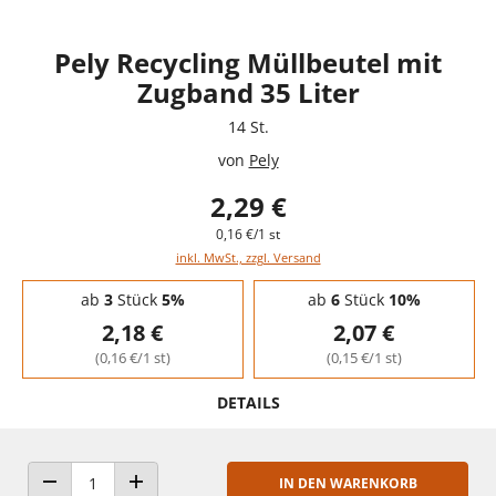
Pely Recycling Müllbeutel mit
Zugband 35 Liter
14 St.
von
Pely
2,29 €
0,16 €/1 st
inkl. MwSt., zzgl. Versand
Staffelpreise - Mengenrabatt
ab
3
Stück
5%
ab
6
Stück
10%
2,18 €
2,07 €
(0,16 €/1 st)
(0,15 €/1 st)
DETAILS
IN DEN WARENKORB