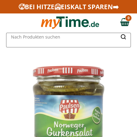
Zum Hauptinhalt springen
🥵BEI HITZE🥶EISKALT SPAREN➡️
Zur Navigation springen
0
Zur Suche springen
0,00 €
MAIN MENU
Nach Produkten suchen