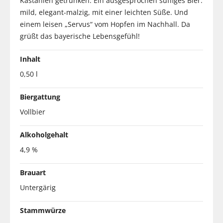
Kastanien getrunken. Ein ausgesprochen süffiges Bier:
mild, elegant-malzig, mit einer leichten Süße. Und
einem leisen „Servus“ vom Hopfen im Nachhall. Da
grüßt das bayerische Lebensgefühl!
Inhalt
0,50 l
Biergattung
Vollbier
Alkoholgehalt
4,9 %
Brauart
Untergärig
Stammwürze