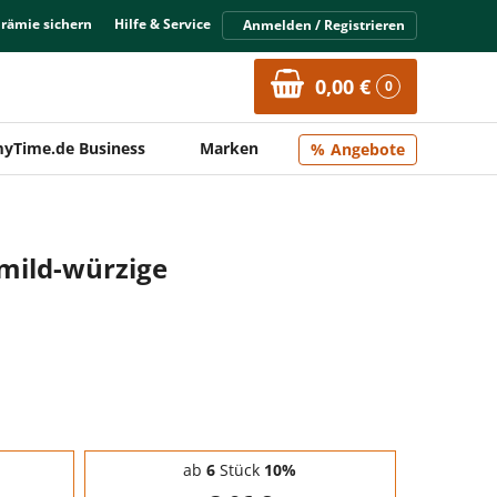
Prämie sichern
Hilfe & Service
Anmelden / Registrieren
0,00 €
0
yTime.de Business
Marken
Angebote
 mild-würzige
ab
6
Stück
10%