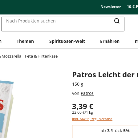
Newsletter
10-€-
Nach Produkten suchen
n
Themen
Spirituosen-Welt
Ernähren
m
& Mozzarella
Feta & Hirtenkäse
Patros Leicht der
150 g
von
Patros
3,39 €
22,60 €/1 kg
inkl. MwSt., zzgl. Versand
Staffelpreise - Mengenrabatt
ab
3
Stück
5%