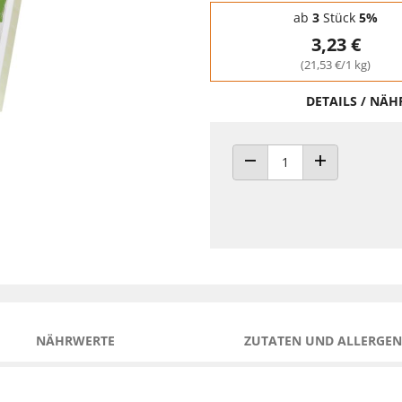
Staffelpreise - Mengenrabatt
ab
3
Stück
5%
3,23 €
(21,53 €/1 kg)
DETAILS / NÄ
ANZAHL VERRINGERN
ANZAHL ERHÖH
NÄHRWERTE
ZUTATEN UND ALLERGEN