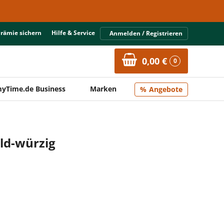
Prämie sichern
Hilfe & Service
Anmelden / Registrieren
0,00 €
0
yTime.de Business
Marken
Angebote
ild-würzig