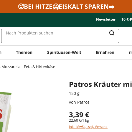
🥵BEI HITZE🥶EISKALT SPAREN➡️
Newsletter
10-€-
Nach Produkten suchen
n
Themen
Spirituosen-Welt
Ernähren
m
& Mozzarella
Feta & Hirtenkäse
Patros Kräuter m
150 g
von
Patros
3,39 €
22,60 €/1 kg
inkl. MwSt., zzgl. Versand