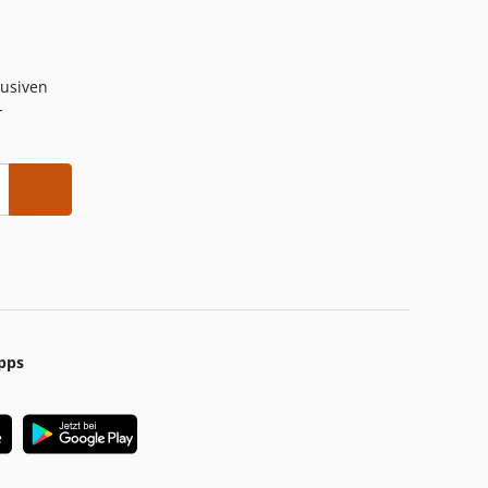
lusiven
-
pps