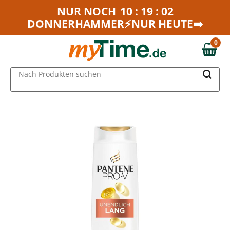
Zum Hauptinhalt springen
NUR NOCH
10 : 19 : 02
DONNERHAMMER⚡NUR HEUTE➡️
Zur Navigation springen
Zur Suche springen
0
0,00 €
MAIN MENU
Nach Produkten suchen