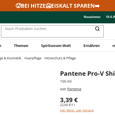
🥵BEI HITZE🥶EISKALT SPAREN➡️
Newsletter
10-€-
Nach Produkten suchen
n
Themen
Spirituosen-Welt
Ernähren
m
ge & Kosmetik
Haarpflege
Hitzeschutz & Pflege
Pantene Pro-V Sh
150 ml
von
Pantene
3,39 €
22,60 €/1 l
inkl. MwSt., zzgl. Versand