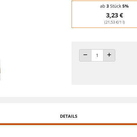
Staffelpreise - Mengenrabatt
ab
3
Stück
5%
3,23 €
(21,53 €/1 l)
ANZAHL VERRINGERN
ANZAHL ERHÖH
DETAILS