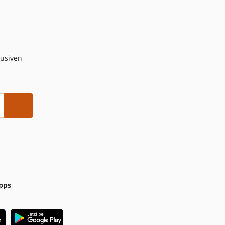
lusiven
-
pps