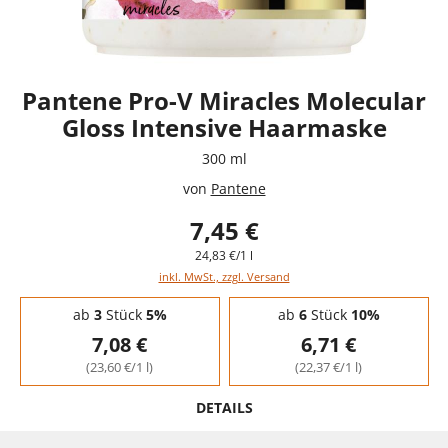
Pantene Pro-V Miracles Molecular
Gloss Intensive Haarmaske
300 ml
von
Pantene
7,45 €
24,83 €/1 l
inkl. MwSt., zzgl. Versand
Staffelpreise - Mengenrabatt
ab
3
Stück
5%
ab
6
Stück
10%
7,08 €
6,71 €
(23,60 €/1 l)
(22,37 €/1 l)
DETAILS