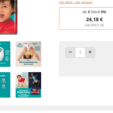
inkl. MwSt., zzgl. Versand
Staffelpreise - Mengenrabatt
ab
3
Stück
5%
24,18 €
(24,18 €/1 st)
ANZAHL VERRINGERN
ANZAHL ERHÖH