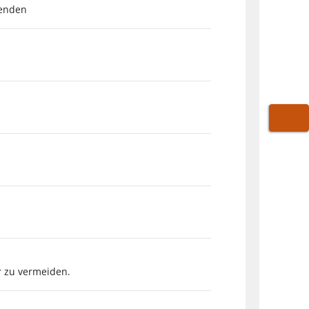
wenden
WARE
r zu vermeiden.