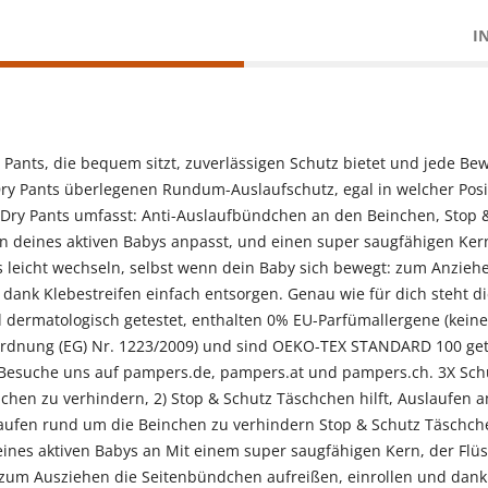
I
 Pants, die bequem sitzt, zuverlässigen Schutz bietet und jede B
y Pants überlegenen Rundum-Auslaufschutz, egal in welcher Posit
Dry Pants umfasst: Anti-Auslaufbündchen an den Beinchen, Stop 
deines aktiven Babys anpasst, und einen super saugfähigen Kern 
s leicht wechseln, selbst wenn dein Baby sich bewegt: zum Anzie
dank Klebestreifen einfach entsorgen. Genau wie für dich steht d
d dermatologisch getestet, enthalten 0% EU-Parfümallergene (keine
dnung (EG) Nr. 1223/2009) und sind OEKO-TEX STANDARD 100 getes
 Besuche uns auf pampers.de, pampers.at und pampers.ch. 3X Schut
en zu verhindern, 2) Stop & Schutz Täschchen hilft, Auslaufen 
aufen rund um die Beinchen zu verhindern Stop & Schutz Täschche
nes aktiven Babys an Mit einem super saugfähigen Kern, der Flüssi
um Ausziehen die Seitenbündchen aufreißen, einrollen und dank K