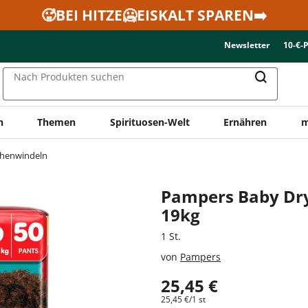
🥵BEI HITZE🥶EISKALT SPAREN➡️
Newsletter
10-€-
Nach Produkten suchen
n
Themen
Spirituosen-Welt
Ernähren
m
henwindeln
Pampers Baby Dry 
19kg
1 St.
von
Pampers
25,45 €
25,45 €/1 st