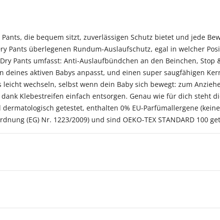
 Pants, die bequem sitzt, zuverlässigen Schutz bietet und jede B
y Pants überlegenen Rundum-Auslaufschutz, egal in welcher Posit
Dry Pants umfasst: Anti-Auslaufbündchen an den Beinchen, Stop 
deines aktiven Babys anpasst, und einen super saugfähigen Kern 
s leicht wechseln, selbst wenn dein Baby sich bewegt: zum Anzie
dank Klebestreifen einfach entsorgen. Genau wie für dich steht d
d dermatologisch getestet, enthalten 0% EU-Parfümallergene (keine
dnung (EG) Nr. 1223/2009) und sind OEKO-TEX STANDARD 100 getest