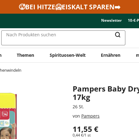
🥵BEI HITZE🥶EISKALT SPAREN➡️
Newsletter
10-€-
Nach Produkten suchen
n
Themen
Spirituosen-Welt
Ernähren
m
henwindeln
Pampers Baby Dry 
17kg
26 St.
von
Pampers
11,55 €
0,44 €/1 st