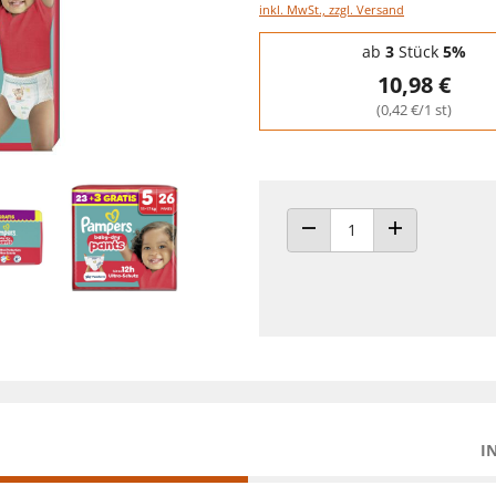
inkl. MwSt., zzgl. Versand
Staffelpreise - Mengenrabatt
ab
3
Stück
5%
10,98 €
(0,42 €/1 st)
ANZAHL VERRINGERN
ANZAHL ERHÖH
I