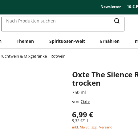
Newsletter
10-€-
Nach Produkten suchen
n
Themen
Spirituosen-Welt
Ernähren
m
Fruchtwein & Mixgetränke
Rotwein
Oxte The Silence 
trocken
750 ml
von
Oxte
6,99 €
9,32 €/1 l
inkl. MwSt., zzgl. Versand