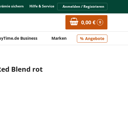
Prämie sichern
Hilfe & Service
Anmelden / Registrieren
0,00 €
0
yTime.de Business
Marken
Angebote
Red Blend rot