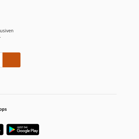
lusiven
-
pps