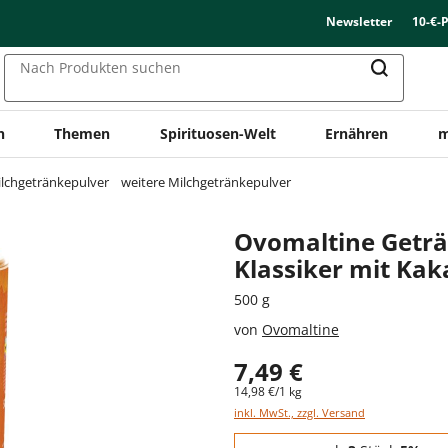
Newsletter
10-€-
Nach Produkten suchen
n
Themen
Spirituosen-Welt
Ernähren
m
lchgetränkepulver
weitere Milchgetränkepulver
Ovomaltine Geträ
Klassiker mit Ka
500 g
von
Ovomaltine
7,49 €
14,98 €/1 kg
inkl. MwSt., zzgl. Versand
Staffelpreise - Mengenrabatt