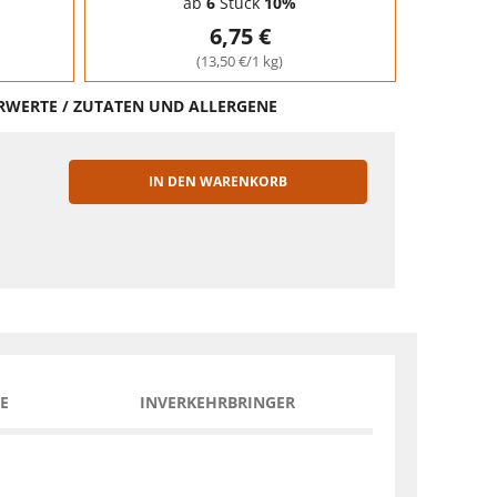
ab
6
Stück
10%
6,75 €
(13,50 €/1 kg)
HRWERTE / ZUTATEN UND ALLERGENE
IN DEN WARENKORB
EN
E
INVERKEHRBRINGER