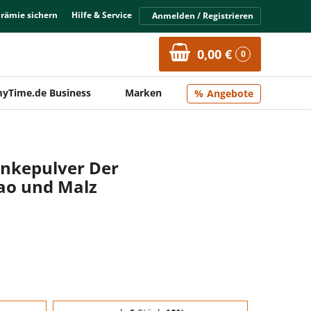
Prämie sichern
Hilfe & Service
Anmelden / Registrieren
0,00 €
0
yTime.de Business
Marken
Angebote
nkepulver Der
kao und Malz