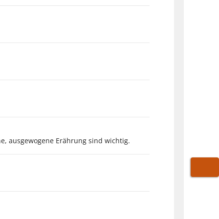
che, ausgewogene Erährung sind wichtig.
WARE