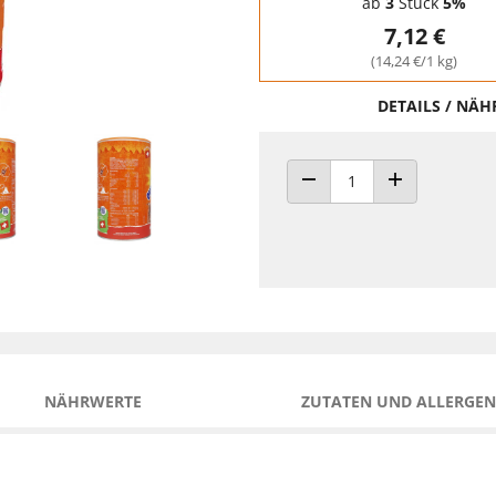
ab
3
Stück
5%
7,12 €
(14,24 €/1 kg)
DETAILS / NÄ
ANZAHL VERRINGERN
ANZAHL ERHÖH
NÄHRWERTE
ZUTATEN UND ALLERGEN