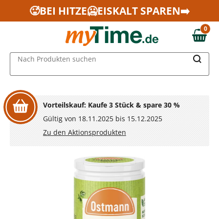
Zum Hauptinhalt springen
🥵BEI HITZE🥶EISKALT SPAREN➡️
Zur Navigation springen
0
Zur Suche springen
0,00 €
MAIN MENU
Nach Produkten suchen
Vorteilskauf: Kaufe 3 Stück & spare 30 %
Gültig von 18.11.2025 bis 15.12.2025
Zu den Aktionsprodukten