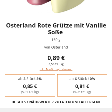
Osterland Rote Grütze mit Vanille
Soße
160 g
von
Osterland
0,89 €
5,56 €/1 kg
inkl. MwSt., zzgl. Versand
Staffelpreise - Mengenrabatt
ab
3
Stück
5%
ab
6
Stück
10%
0,85 €
0,81 €
(5,31 €/1 kg)
(5,06 €/1 kg)
DETAILS / NÄHRWERTE / ZUTATEN UND ALLERGENE