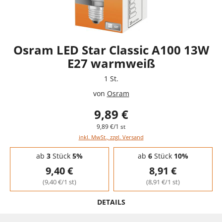
Osram LED Star Classic A100 13W
E27 warmweiß
1 St.
von
Osram
9,89 €
9,89 €/1 st
inkl. MwSt., zzgl. Versand
Staffelpreise - Mengenrabatt
ab
3
Stück
5%
ab
6
Stück
10%
9,40 €
8,91 €
(9,40 €/1 st)
(8,91 €/1 st)
DETAILS