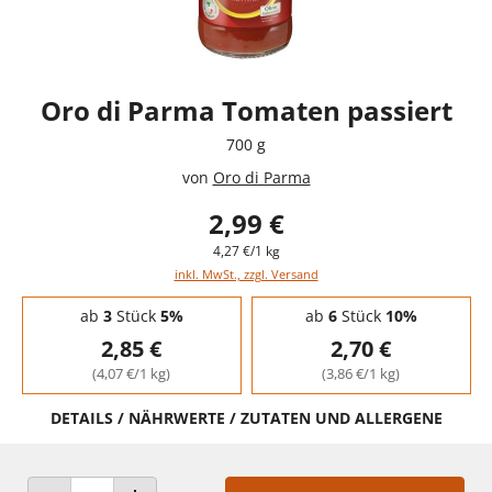
Oro di Parma Tomaten passiert
700 g
von
Oro di Parma
2,99 €
4,27 €/1 kg
inkl. MwSt., zzgl. Versand
Staffelpreise - Mengenrabatt
ab
3
Stück
5%
ab
6
Stück
10%
2,85 €
2,70 €
(4,07 €/1 kg)
(3,86 €/1 kg)
DETAILS / NÄHRWERTE / ZUTATEN UND ALLERGENE