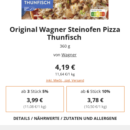
Original Wagner Steinofen Pizza
Thunfisch
360 g
von
Wagner
4,19 €
11,64 €/1 kg
inkl. MwSt., zzgl. Versand
Staffelpreise - Mengenrabatt
ab
3
Stück
5%
ab
6
Stück
10%
3,99 €
3,78 €
(11,08 €/1 kg)
(10,50 €/1 kg)
DETAILS / NÄHRWERTE / ZUTATEN UND ALLERGENE