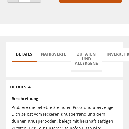
ANZAHL VERRINGERN
ANZAHL ERHÖHEN
DETAILS
NÄHRWERTE
ZUTATEN
INVERKEH
UND
ALLERGENE
DETAILS
Beschreibung
Probiere die beliebte Steinofen Pizza und überzeuge
Dich selbst vom leckeren Knusperrand und dem
dünnen Knusperboden, belegt mit herzhaft-saftigen
Zutaten: Der Teig unserer Steinofen Pizza wird