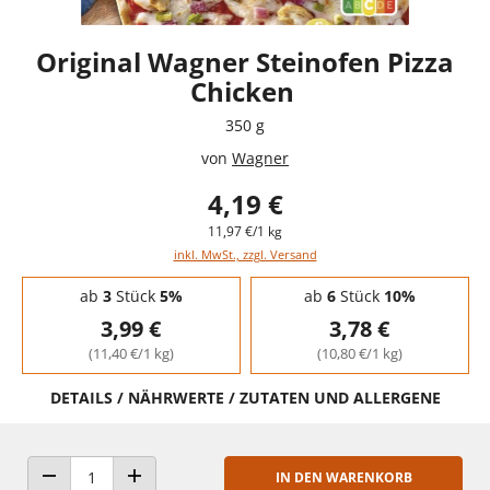
Original Wagner Steinofen Pizza
Chicken
350 g
von
Wagner
4,19 €
11,97 €/1 kg
inkl. MwSt., zzgl. Versand
Staffelpreise - Mengenrabatt
ab
3
Stück
5%
ab
6
Stück
10%
3,99 €
3,78 €
(11,40 €/1 kg)
(10,80 €/1 kg)
DETAILS / NÄHRWERTE / ZUTATEN UND ALLERGENE
IN DEN WARENKORB