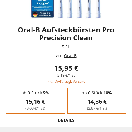
Oral-B Aufsteckbürsten Pro
Precision Clean
5 St.
von
Oral-B
15,95 €
3,19 €/1 st
inkl. MwSt., zzgl. Versand
Staffelpreise - Mengenrabatt
ab
3
Stück
5%
ab
6
Stück
10%
15,16 €
14,36 €
(3,03 €/1 st)
(2,87 €/1 st)
DETAILS