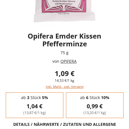
Opifera Emder Kissen
Pfefferminze
75 g
von
OPIFERA
1,09 €
14,53 €/1 kg
inkl. MwSt., zzgl. Versand
Staffelpreise - Mengenrabatt
ab
3
Stück
5%
ab
6
Stück
10%
1,04 €
0,99 €
(13,87 €/1 kg)
(13,20 €/1 kg)
DETAILS / NÄHRWERTE / ZUTATEN UND ALLERGENE