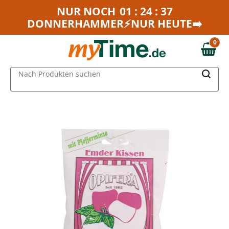
Zum Hauptinhalt springen
NUR NOCH
01 : 24 : 37
DONNERHAMMER⚡NUR HEUTE➡️
Zur Navigation springen
Zur Suche springen
0
0,00 €
MAIN MENU
Nach Produkten suchen