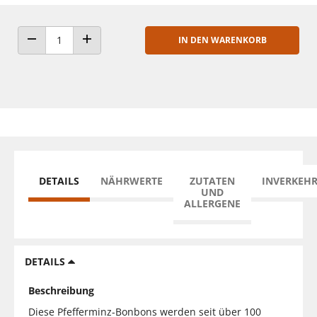
IN DEN WARENKORB
ANZAHL VERRINGERN
ANZAHL ERHÖHEN
DETAILS
NÄHRWERTE
ZUTATEN
INVERKEH
UND
ALLERGENE
DETAILS
Beschreibung
Diese Pfefferminz-Bonbons werden seit über 100