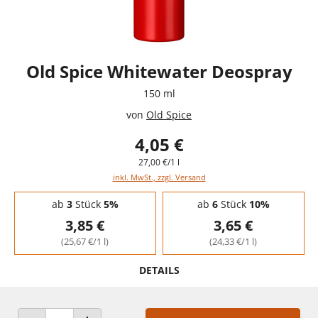
Old Spice Whitewater Deospray
150 ml
von
Old Spice
4,05 €
27,00 €/1 l
inkl. MwSt., zzgl. Versand
Staffelpreise - Mengenrabatt
ab
3
Stück
5%
ab
6
Stück
10%
3,85 €
3,65 €
(25,67 €/1 l)
(24,33 €/1 l)
DETAILS