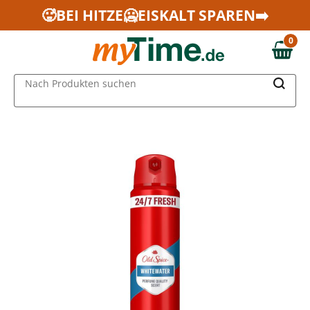
Zum Hauptinhalt springen
🥵BEI HITZE🥶EISKALT SPAREN➡️
Zur Navigation springen
0
Zur Suche springen
0,00 €
MAIN MENU
Nach Produkten suchen