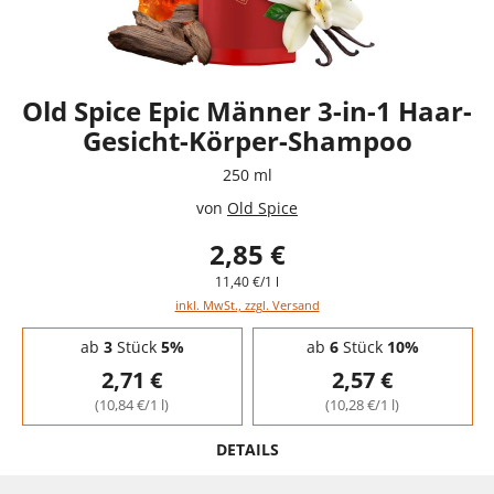
Old Spice Epic Männer 3-in-1 Haar-
Gesicht-Körper-Shampoo
250 ml
von
Old Spice
2,85 €
11,40 €/1 l
inkl. MwSt., zzgl. Versand
Staffelpreise - Mengenrabatt
ab
3
Stück
5%
ab
6
Stück
10%
2,71 €
2,57 €
(10,84 €/1 l)
(10,28 €/1 l)
DETAILS