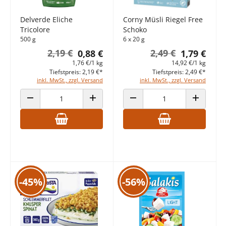
Delverde Eliche
Corny Müsli Riegel Free
Tricolore
Schoko
500 g
6 x 20 g
2,19 €
2,49 €
0,88 €
1,79 €
1,76 €/1 kg
14,92 €/1 kg
Tiefstpreis: 2,19 €*
Tiefstpreis: 2,49 €*
inkl. MwSt., zzgl. Versand
inkl. MwSt., zzgl. Versand
ANZAHL VERRINGERN
ANZAHL ERHÖHEN
ANZAHL VERRINGERN
ANZAHL E
-45%
-56%