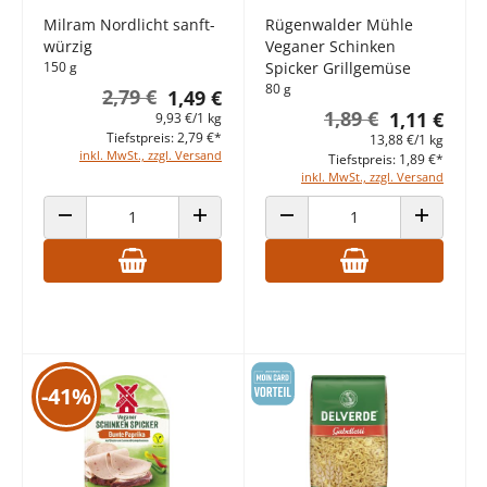
Milram Nordlicht sanft-
Rügenwalder Mühle
würzig
Veganer Schinken
150 g
Spicker Grillgemüse
80 g
2,79 €
1,49 €
1,89 €
1,11 €
9,93 €/1 kg
Tiefstpreis: 2,79 €*
13,88 €/1 kg
inkl. MwSt., zzgl. Versand
Tiefstpreis: 1,89 €*
inkl. MwSt., zzgl. Versand
ANZAHL VERRINGERN
ANZAHL ERHÖHEN
ANZAHL VERRINGERN
ANZAHL E
-41%