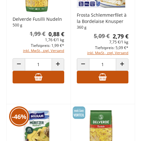
Frosta Schlemmerfilet à
Delverde Fusilli Nudeln
la Bordelaise Knusper
500 g
360 g
1,99 €
0,88 €
5,09 €
2,79 €
1,76 €/1 kg
7,75 €/1 kg
Tiefstpreis: 1,99 €*
Tiefstpreis: 5,09 €*
inkl. MwSt., zzgl. Versand
inkl. MwSt., zzgl. Versand
ANZAHL VERRINGERN
ANZAHL ERHÖHEN
ANZAHL VERRINGERN
ANZAHL E
-46%