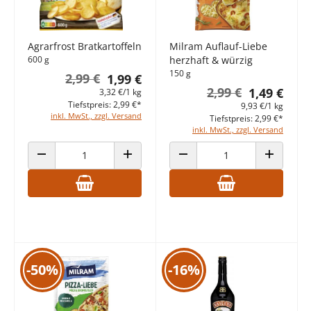
Agrarfrost Bratkartoffeln
Milram Auflauf-Liebe
600 g
herzhaft & würzig
150 g
2,99 €
1,99 €
2,99 €
1,49 €
3,32 €/1 kg
Tiefstpreis: 2,99 €*
9,93 €/1 kg
inkl. MwSt., zzgl. Versand
Tiefstpreis: 2,99 €*
inkl. MwSt., zzgl. Versand
ANZAHL VERRINGERN
ANZAHL ERHÖHEN
ANZAHL VERRINGERN
ANZAHL E
-50%
-16%