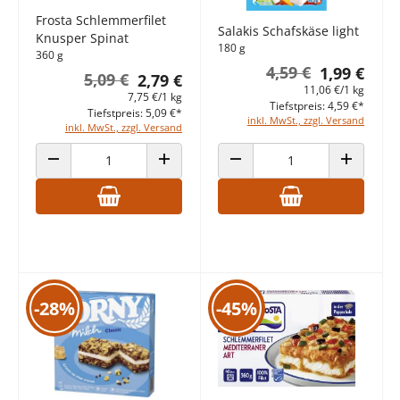
Frosta Schlemmerfilet
Salakis Schafskäse light
Knusper Spinat
180 g
360 g
4,59 €
1,99 €
5,09 €
2,79 €
11,06 €/1 kg
7,75 €/1 kg
Tiefstpreis: 4,59 €*
Tiefstpreis: 5,09 €*
inkl. MwSt., zzgl. Versand
inkl. MwSt., zzgl. Versand
ANZAHL VERRINGERN
ANZAHL ERHÖHEN
ANZAHL VERRINGERN
ANZAHL E
-28%
-45%