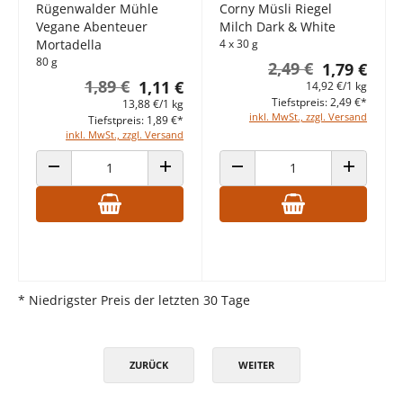
Rügenwalder Mühle
Corny Müsli Riegel
Vegane Abenteuer
Milch Dark & White
Mortadella
4 x 30 g
80 g
2,49 €
1,79 €
1,89 €
1,11 €
14,92 €/1 kg
Tiefstpreis: 2,49 €*
13,88 €/1 kg
inkl. MwSt., zzgl. Versand
Tiefstpreis: 1,89 €*
inkl. MwSt., zzgl. Versand
ANZAHL VERRINGERN
ANZAHL ERHÖHEN
ANZAHL VERRINGERN
ANZAHL E
* Niedrigster Preis der letzten 30 Tage
ZURÜCK
WEITER