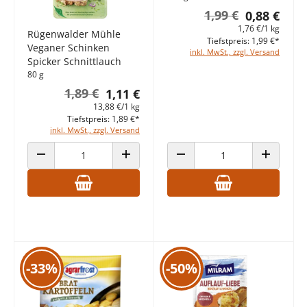
1,99 €
0,88 €
1,76 €/1 kg
Rügenwalder Mühle
Tiefstpreis: 1,99 €*
Veganer Schinken
inkl. MwSt., zzgl. Versand
Spicker Schnittlauch
80 g
1,89 €
1,11 €
13,88 €/1 kg
Tiefstpreis: 1,89 €*
inkl. MwSt., zzgl. Versand
ANZAHL VERRINGERN
ANZAHL ERHÖHEN
ANZAHL VERRINGERN
ANZAHL E
-33%
-50%