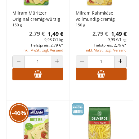
Milram Müritzer
Milram Rahmkäse
Original cremig-würzig
vollmundig-cremig
150 g
150 g
2,79 €
2,79 €
1,49 €
1,49 €
9,93 €/1 kg
9,93 €/1 kg
Tiefstpreis: 2,79 €*
Tiefstpreis: 2,79 €*
inkl. MwSt., zzgl. Versand
inkl. MwSt., zzgl. Versand
ANZAHL VERRINGERN
ANZAHL ERHÖHEN
ANZAHL VERRINGERN
ANZAHL E
-46%