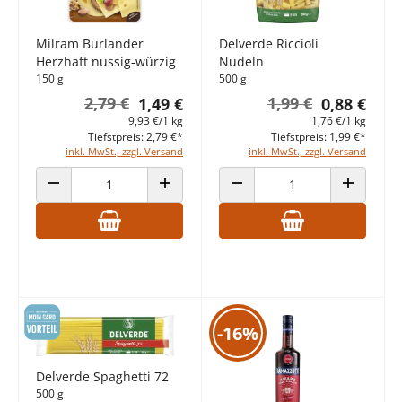
Milram Burlander
Delverde Riccioli
Herzhaft nussig-würzig
Nudeln
150 g
500 g
2,79 €
1,99 €
1,49 €
0,88 €
9,93 €/1 kg
1,76 €/1 kg
Tiefstpreis: 2,79 €*
Tiefstpreis: 1,99 €*
inkl. MwSt., zzgl. Versand
inkl. MwSt., zzgl. Versand
ANZAHL VERRINGERN
ANZAHL ERHÖHEN
ANZAHL VERRINGERN
ANZAHL E
-16%
Delverde Spaghetti 72
500 g