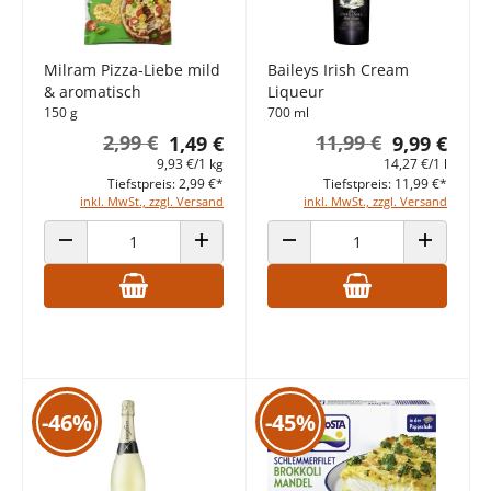
Milram Pizza-Liebe mild
Baileys Irish Cream
& aromatisch
Liqueur
150 g
700 ml
2,99 €
11,99 €
1,49 €
9,99 €
9,93 €/1 kg
14,27 €/1 l
Tiefstpreis: 2,99 €*
Tiefstpreis: 11,99 €*
inkl. MwSt., zzgl. Versand
inkl. MwSt., zzgl. Versand
ANZAHL VERRINGERN
ANZAHL ERHÖHEN
ANZAHL VERRINGERN
ANZAHL E
-46%
-45%