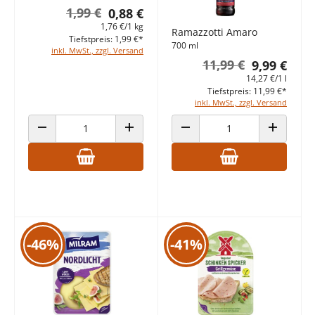
1,99 €
0,88 €
1,76 €/1 kg
Ramazzotti Amaro
Tiefstpreis: 1,99 €*
700 ml
inkl. MwSt., zzgl. Versand
11,99 €
9,99 €
14,27 €/1 l
Tiefstpreis: 11,99 €*
inkl. MwSt., zzgl. Versand
ANZAHL VERRINGERN
ANZAHL ERHÖHEN
ANZAHL VERRINGERN
ANZAHL E
-46%
-41%