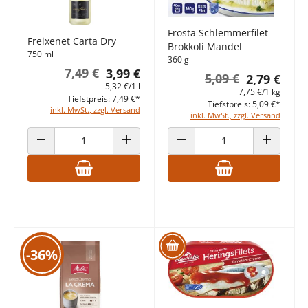
Frosta Schlemmerfilet
Freixenet Carta Dry
Brokkoli Mandel
750 ml
360 g
7,49 €
3,99 €
5,09 €
2,79 €
5,32 €/1 l
7,75 €/1 kg
Tiefstpreis: 7,49 €*
Tiefstpreis: 5,09 €*
inkl. MwSt., zzgl. Versand
inkl. MwSt., zzgl. Versand
ANZAHL VERRINGERN
ANZAHL ERHÖHEN
ANZAHL VERRINGERN
ANZAHL E
-36%