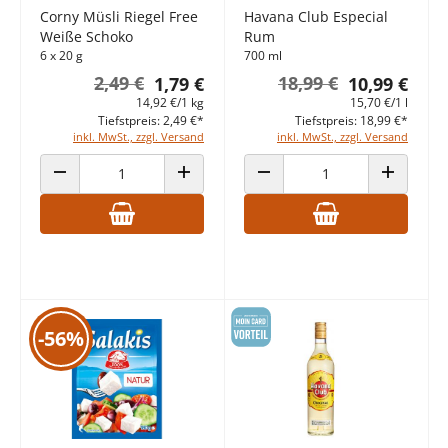
Corny Müsli Riegel Free
Havana Club Especial
Weiße Schoko
Rum
6 x 20 g
700 ml
2,49 €
18,99 €
1,79 €
10,99 €
14,92 €/1 kg
15,70 €/1 l
Tiefstpreis: 2,49 €*
Tiefstpreis: 18,99 €*
inkl. MwSt., zzgl. Versand
inkl. MwSt., zzgl. Versand
ANZAHL VERRINGERN
ANZAHL ERHÖHEN
ANZAHL VERRINGERN
ANZAHL E
-56%