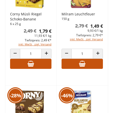
Corny Müsli Riegel
Milram Leuchtfeuer
Schoko-Banane
150 g
6 x 25 g
2,79 €
1,49 €
2,49 €
1,79 €
9,93 €/1 kg
Tiefstpreis: 2,79 €*
11,93 €/1 kg
inkl. MwSt., zzgl. Versand
Tiefstpreis: 2,49 €*
inkl. MwSt., zzgl. Versand
ANZAHL VERRINGERN
ANZAHL ERHÖHEN
ANZAHL VERRINGERN
ANZAHL E
-28%
-46%