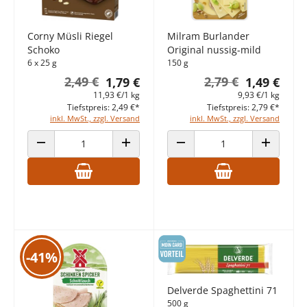
Corny Müsli Riegel
Milram Burlander
Schoko
Original nussig-mild
6 x 25 g
150 g
2,49 €
2,79 €
1,79 €
1,49 €
11,93 €/1 kg
9,93 €/1 kg
Tiefstpreis: 2,49 €*
Tiefstpreis: 2,79 €*
inkl. MwSt., zzgl. Versand
inkl. MwSt., zzgl. Versand
ANZAHL VERRINGERN
ANZAHL ERHÖHEN
ANZAHL VERRINGERN
ANZAHL E
-41%
Delverde Spaghettini 71
500 g