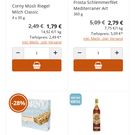
Frosta Schlemmerfilet
Corny Müsli Riegel
Mediterraner Art
Milch Classic
360 g
4 x 30 g
5,09 €
2,79 €
2,49 €
1,79 €
7,75 €/1 kg
14,92 €/1 kg
Tiefstpreis: 5,09 €*
Tiefstpreis: 2,49 €*
inkl. MwSt., zzgl. Versand
inkl. MwSt., zzgl. Versand
ANZAHL VERRINGERN
ANZAHL ERHÖHEN
ANZAHL VERRINGERN
ANZAHL E
-28%