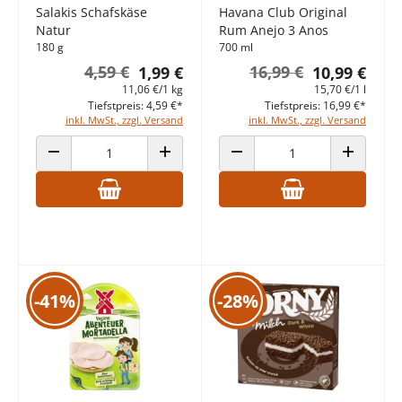
Salakis Schafskäse
Havana Club Original
Natur
Rum Anejo 3 Anos
180 g
700 ml
4,59 €
16,99 €
1,99 €
10,99 €
11,06 €/1 kg
15,70 €/1 l
Tiefstpreis: 4,59 €*
Tiefstpreis: 16,99 €*
inkl. MwSt., zzgl. Versand
inkl. MwSt., zzgl. Versand
ANZAHL VERRINGERN
ANZAHL ERHÖHEN
ANZAHL VERRINGERN
ANZAHL E
-41%
-28%