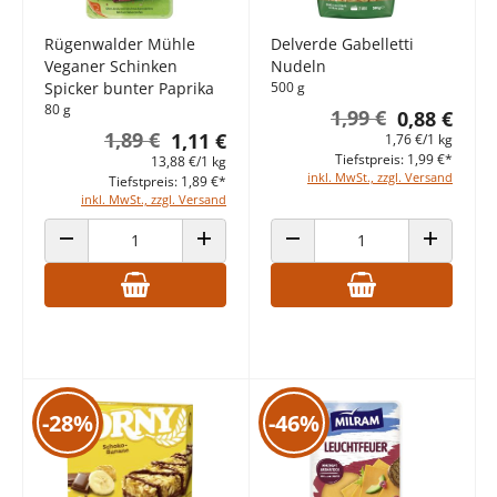
Rügenwalder Mühle
Delverde Gabelletti
Veganer Schinken
Nudeln
Spicker bunter Paprika
500 g
80 g
1,99 €
0,88 €
1,89 €
1,11 €
1,76 €/1 kg
Tiefstpreis: 1,99 €*
13,88 €/1 kg
inkl. MwSt., zzgl. Versand
Tiefstpreis: 1,89 €*
inkl. MwSt., zzgl. Versand
ANZAHL VERRINGERN
ANZAHL ERHÖHEN
ANZAHL VERRINGERN
ANZAHL E
-28%
-46%