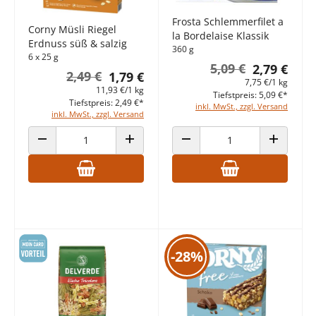
Frosta Schlemmerfilet a
Corny Müsli Riegel
la Bordelaise Klassik
Erdnuss süß & salzig
360 g
6 x 25 g
5,09 €
2,79 €
2,49 €
1,79 €
7,75 €/1 kg
11,93 €/1 kg
Tiefstpreis: 5,09 €*
Tiefstpreis: 2,49 €*
inkl. MwSt., zzgl. Versand
inkl. MwSt., zzgl. Versand
ANZAHL VERRINGERN
ANZAHL ERHÖHEN
ANZAHL VERRINGERN
ANZAHL E
-28%