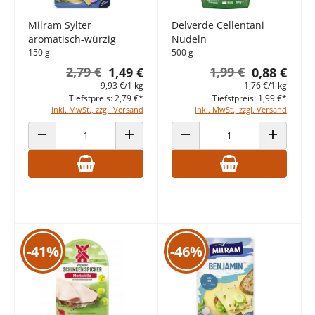
Milram Sylter
Delverde Cellentani
aromatisch-würzig
Nudeln
150 g
500 g
2,79 €
1,99 €
1,49 €
0,88 €
9,93 €/1 kg
1,76 €/1 kg
Tiefstpreis: 2,79 €*
Tiefstpreis: 1,99 €*
inkl. MwSt., zzgl. Versand
inkl. MwSt., zzgl. Versand
ANZAHL VERRINGERN
ANZAHL ERHÖHEN
ANZAHL VERRINGERN
ANZAHL E
-41%
-46%