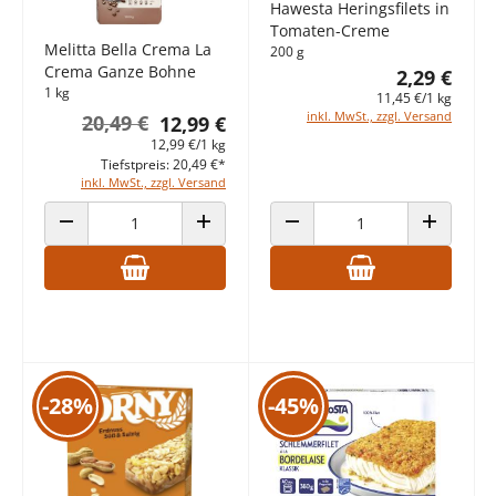
Hawesta Heringsfilets in
Tomaten-Creme
Melitta Bella Crema La
200 g
Crema Ganze Bohne
2,29 €
1 kg
11,45 €/1 kg
inkl. MwSt., zzgl. Versand
20,49 €
12,99 €
12,99 €/1 kg
Tiefstpreis: 20,49 €*
inkl. MwSt., zzgl. Versand
ANZAHL VERRINGERN
ANZAHL ERHÖHEN
ANZAHL VERRINGERN
ANZAHL E
-28%
-45%