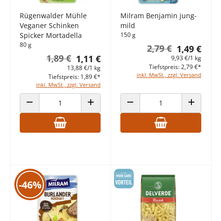
Rügenwalder Mühle
Milram Benjamin jung-
Veganer Schinken
mild
Spicker Mortadella
150 g
80 g
2,79 €
1,49 €
1,89 €
1,11 €
9,93 €/1 kg
Tiefstpreis: 2,79 €*
13,88 €/1 kg
inkl. MwSt., zzgl. Versand
Tiefstpreis: 1,89 €*
inkl. MwSt., zzgl. Versand
ANZAHL VERRINGERN
ANZAHL ERHÖHEN
ANZAHL VERRINGERN
ANZAHL E
-46%