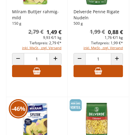
Milram Buttjer rahmig-
Delverde Penne Rigate
mild
Nudeln
150 g
500 g
2,79 €
1,99 €
1,49 €
0,88 €
9,93 €/1 kg
1,76 €/1 kg
Tiefstpreis: 2,79 €*
Tiefstpreis: 1,99 €*
inkl. MwSt., zzgl. Versand
inkl. MwSt., zzgl. Versand
ANZAHL VERRINGERN
ANZAHL ERHÖHEN
ANZAHL VERRINGERN
ANZAHL E
-46%