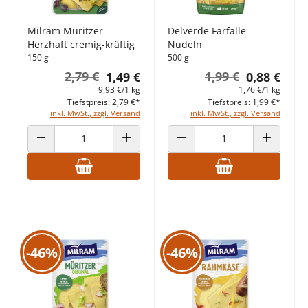
Milram Müritzer
Delverde Farfalle
Herzhaft cremig-kräftig
Nudeln
150 g
500 g
2,79 €
1,99 €
1,49 €
0,88 €
9,93 €/1 kg
1,76 €/1 kg
Tiefstpreis: 2,79 €*
Tiefstpreis: 1,99 €*
inkl. MwSt., zzgl. Versand
inkl. MwSt., zzgl. Versand
ANZAHL VERRINGERN
ANZAHL ERHÖHEN
ANZAHL VERRINGERN
ANZAHL E
-46%
-46%