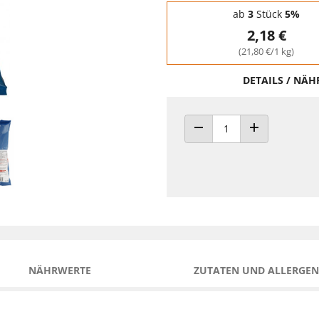
Staffelpreise - Mengenrabatt
ab
3
Stück
5%
2,18 €
(21,80 €/1 kg)
DETAILS / NÄ
ANZAHL VERRINGERN
ANZAHL ERHÖH
NÄHRWERTE
ZUTATEN UND ALLERGEN