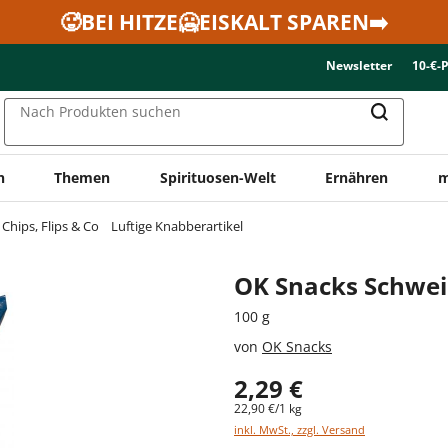
🥵BEI HITZE🥶EISKALT SPAREN➡️
Newsletter
10-€-
Nach Produkten suchen
n
Themen
Spirituosen-Welt
Ernähren
m
Chips, Flips & Co
Luftige Knabberartikel
OK Snacks Schwei
100 g
von
OK Snacks
2,29 €
22,90 €/1 kg
inkl. MwSt., zzgl. Versand