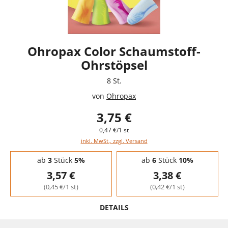
Ohropax Color Schaumstoff-
Ohrstöpsel
8 St.
von
Ohropax
3,75 €
0,47 €/1 st
inkl. MwSt., zzgl. Versand
Staffelpreise - Mengenrabatt
ab
3
Stück
5%
ab
6
Stück
10%
3,57 €
3,38 €
(0,45 €/1 st)
(0,42 €/1 st)
DETAILS