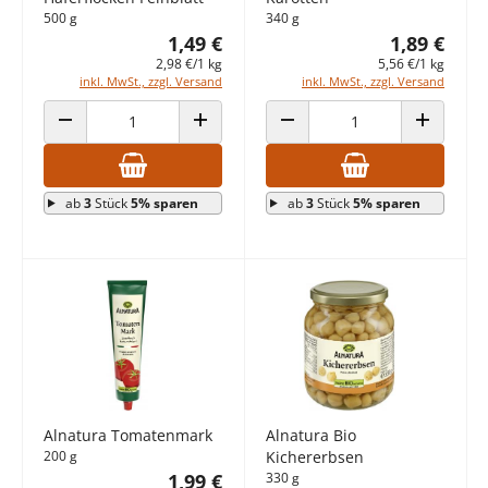
500 g
340 g
1,49 €
1,89 €
2,98 €/1 kg
5,56 €/1 kg
inkl. MwSt., zzgl. Versand
inkl. MwSt., zzgl. Versand
ANZAHL VERRINGERN
ANZAHL ERHÖHEN
ANZAHL VERRINGERN
ANZAHL E
ab
3
Stück
5% sparen
ab
3
Stück
5% sparen
Alnatura Tomatenmark
Alnatura Bio
200 g
Kichererbsen
1,99 €
330 g