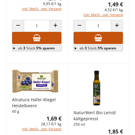
1,49 €
9,95 €/1 kg
inkl. MwSt., zzgl. Versand
4,52 €/1 kg
inkl. MwSt., zzgl. Versand
ANZAHL VERRINGERN
ANZAHL ERHÖHEN
ANZAHL VERRINGERN
ANZAHL E
ab
3
Stück
5% sparen
ab
3
Stück
5% sparen
Alnatura Hafer-Riegel
Heidelbeere
60 g
NaturWert Bio Leinöl
1,69 €
kaltgepresst
28,17 €/1 kg
250 ml
inkl. MwSt., zzgl. Versand
1,85 €