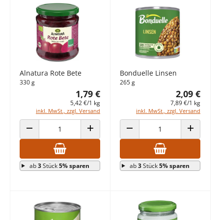
Alnatura Rote Bete
Bonduelle Linsen
330 g
265 g
1,79 €
2,09 €
5,42 €/1 kg
7,89 €/1 kg
inkl. MwSt., zzgl. Versand
inkl. MwSt., zzgl. Versand
ANZAHL VERRINGERN
ANZAHL ERHÖHEN
ANZAHL VERRINGERN
ANZAHL E
ab
3
Stück
5% sparen
ab
3
Stück
5% sparen