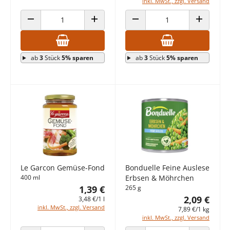
inkl. MwSt., zzgl. Versand
ANZAHL VERRINGERN
ANZAHL ERHÖHEN
ANZAHL VERRINGERN
ANZAHL E
ab
3
Stück
5% sparen
ab
3
Stück
5% sparen
Le Garcon Gemüse-Fond
Bonduelle Feine Auslese
400 ml
Erbsen & Möhrchen
1,39 €
265 g
2,09 €
3,48 €/1 l
inkl. MwSt., zzgl. Versand
7,89 €/1 kg
inkl. MwSt., zzgl. Versand