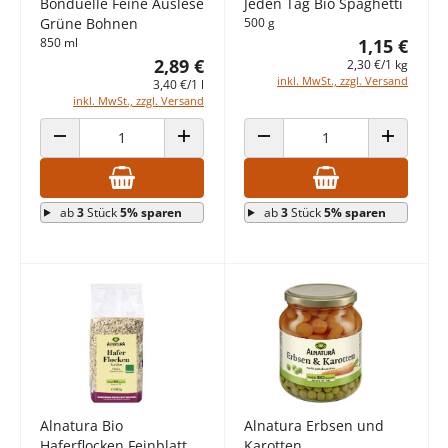
Bonduelle Feine Auslese
Jeden Tag Bio Spaghetti
Grüne Bohnen
500 g
850 ml
1,15 €
2,89 €
2,30 €/1 kg
inkl. MwSt., zzgl. Versand
3,40 €/1 l
inkl. MwSt., zzgl. Versand
ANZAHL VERRINGERN
ANZAHL ERHÖHEN
ANZAHL VERRINGERN
ANZAHL E
ab
3
Stück
5% sparen
ab
3
Stück
5% sparen
Alnatura Bio
Alnatura Erbsen und
Haferflocken Feinblatt
Karotten