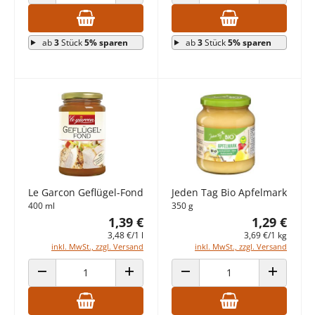
ANZAHL VERRINGERN
ANZAHL ERHÖHEN
ANZAHL VERRINGERN
ANZAHL E
ab
3
Stück
5% sparen
ab
3
Stück
5% sparen
Le Garcon Geflügel-Fond
Jeden Tag Bio Apfelmark
400 ml
350 g
1,39 €
1,29 €
3,48 €/1 l
3,69 €/1 kg
inkl. MwSt., zzgl. Versand
inkl. MwSt., zzgl. Versand
ANZAHL VERRINGERN
ANZAHL ERHÖHEN
ANZAHL VERRINGERN
ANZAHL E