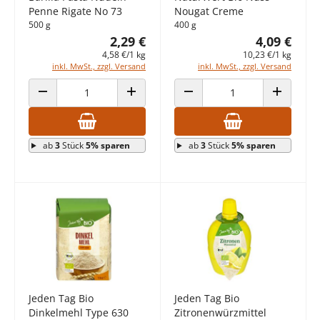
Penne Rigate No 73
Nougat Creme
500 g
400 g
2,29 €
4,09 €
4,58 €/1 kg
10,23 €/1 kg
inkl. MwSt., zzgl. Versand
inkl. MwSt., zzgl. Versand
ANZAHL VERRINGERN
ANZAHL ERHÖHEN
ANZAHL VERRINGERN
ANZAHL E
ab
3
Stück
5% sparen
ab
3
Stück
5% sparen
Jeden Tag Bio
Jeden Tag Bio
Dinkelmehl Type 630
Zitronenwürzmittel