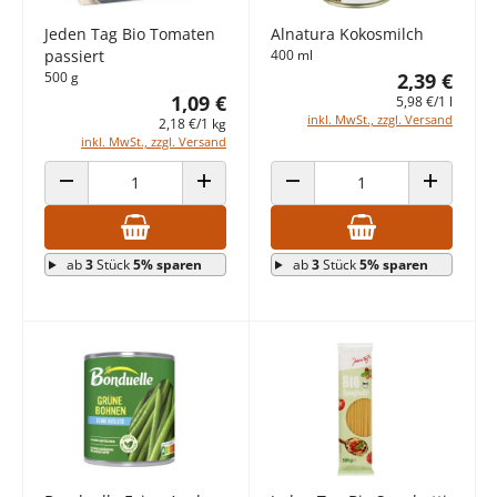
Jeden Tag Bio Tomaten
Alnatura Kokosmilch
passiert
400 ml
500 g
2,39 €
1,09 €
5,98 €/1 l
inkl. MwSt., zzgl. Versand
2,18 €/1 kg
inkl. MwSt., zzgl. Versand
ANZAHL VERRINGERN
ANZAHL ERHÖHEN
ANZAHL VERRINGERN
ANZAHL E
ab
3
Stück
5% sparen
ab
3
Stück
5% sparen