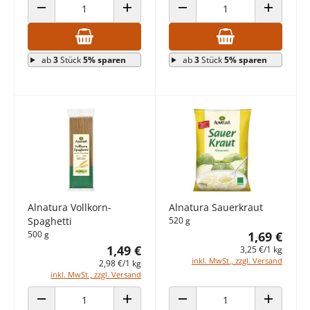
ANZAHL VERRINGERN
ANZAHL ERHÖHEN
ANZAHL VERRINGERN
ANZAHL E
ab
3
Stück
5% sparen
ab
3
Stück
5% sparen
Alnatura Vollkorn-
Alnatura Sauerkraut
Spaghetti
520 g
500 g
1,69 €
1,49 €
3,25 €/1 kg
inkl. MwSt., zzgl. Versand
2,98 €/1 kg
inkl. MwSt., zzgl. Versand