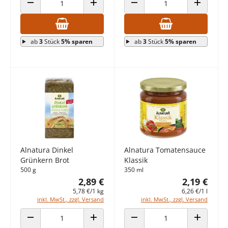
ANZAHL VERRINGERN
ANZAHL ERHÖHEN
ANZAHL VERRINGERN
ANZAHL E
ab
3
Stück
5% sparen
ab
3
Stück
5% sparen
Alnatura Dinkel
Alnatura Tomatensauce
Grünkern Brot
Klassik
500 g
350 ml
2,89 €
2,19 €
5,78 €/1 kg
6,26 €/1 l
inkl. MwSt., zzgl. Versand
inkl. MwSt., zzgl. Versand
ANZAHL VERRINGERN
ANZAHL ERHÖHEN
ANZAHL VERRINGERN
ANZAHL E