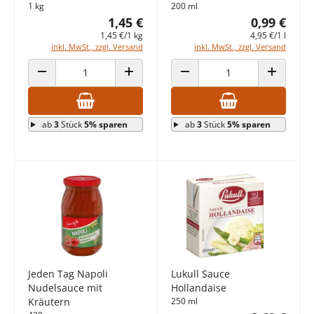
1 kg
200 ml
1,45 €
0,99 €
1,45 €/1 kg
4,95 €/1 l
inkl. MwSt., zzgl. Versand
inkl. MwSt., zzgl. Versand
ANZAHL VERRINGERN
ANZAHL ERHÖHEN
ANZAHL VERRINGERN
ANZAHL E
ab
3
Stück
5% sparen
ab
3
Stück
5% sparen
Jeden Tag Napoli
Lukull Sauce
Nudelsauce mit
Hollandaise
Kräutern
250 ml