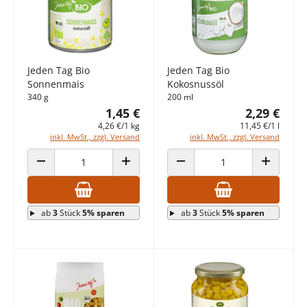
Jeden Tag Bio
Jeden Tag Bio
Sonnenmais
Kokosnussöl
340 g
200 ml
1,45 €
2,29 €
4,26 €/1 kg
11,45 €/1 l
inkl. MwSt., zzgl. Versand
inkl. MwSt., zzgl. Versand
ANZAHL VERRINGERN
ANZAHL ERHÖHEN
ANZAHL VERRINGERN
ANZAHL E
ab
3
Stück
5% sparen
ab
3
Stück
5% sparen