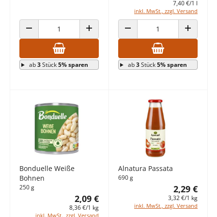
7,40 €/1 l
inkl. MwSt., zzgl. Versand
ANZAHL VERRINGERN
ANZAHL ERHÖHEN
ANZAHL VERRINGERN
ANZAHL E
ab
3
Stück
5% sparen
ab
3
Stück
5% sparen
Bonduelle Weiße
Alnatura Passata
Bohnen
690 g
250 g
2,29 €
2,09 €
3,32 €/1 kg
inkl. MwSt., zzgl. Versand
8,36 €/1 kg
inkl. MwSt., zzgl. Versand