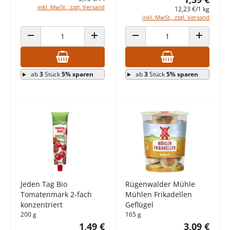
inkl. MwSt., zzgl. Versand
12,23 €/1 kg
inkl. MwSt., zzgl. Versand
ANZAHL VERRINGERN
ANZAHL ERHÖHEN
ANZAHL VERRINGERN
ANZAHL E
ab
3
Stück
5% sparen
ab
3
Stück
5% sparen
Jeden Tag Bio
Rügenwalder Mühle
Tomatenmark 2-fach
Mühlen Frikadellen
konzentriert
Geflügel
200 g
165 g
1,49 €
3,09 €