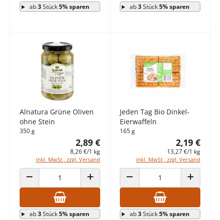
ab
3
Stück
5% sparen
ab
3
Stück
5% sparen
Alnatura Grüne Oliven
Jeden Tag Bio Dinkel-
ohne Stein
Eierwaffeln
350 g
165 g
2,89 €
2,19 €
8,26 €/1 kg
13,27 €/1 kg
inkl. MwSt., zzgl. Versand
inkl. MwSt., zzgl. Versand
ANZAHL VERRINGERN
ANZAHL ERHÖHEN
ANZAHL VERRINGERN
ANZAHL E
ab
3
Stück
5% sparen
ab
3
Stück
5% sparen