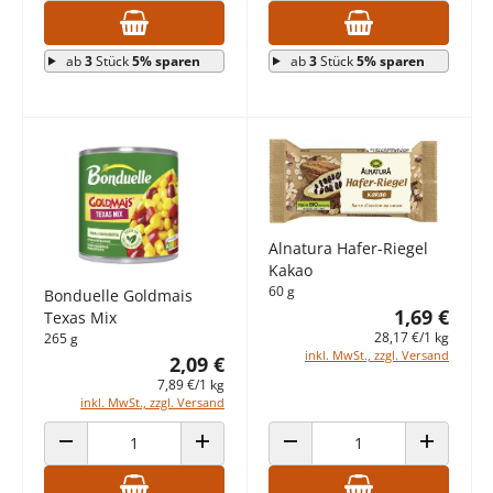
ab
3
Stück
5% sparen
ab
3
Stück
5% sparen
Alnatura Hafer-Riegel
Kakao
60 g
Bonduelle Goldmais
1,69 €
Texas Mix
28,17 €/1 kg
265 g
inkl. MwSt., zzgl. Versand
2,09 €
7,89 €/1 kg
inkl. MwSt., zzgl. Versand
ANZAHL VERRINGERN
ANZAHL ERHÖHEN
ANZAHL VERRINGERN
ANZAHL E