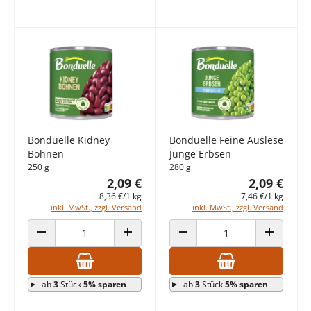
Bonduelle Kidney
Bonduelle Feine Auslese
Bohnen
Junge Erbsen
250 g
280 g
2,09 €
2,09 €
8,36 €/1 kg
7,46 €/1 kg
inkl. MwSt., zzgl. Versand
inkl. MwSt., zzgl. Versand
ANZAHL VERRINGERN
ANZAHL ERHÖHEN
ANZAHL VERRINGERN
ANZAHL E
ab
3
Stück
5% sparen
ab
3
Stück
5% sparen