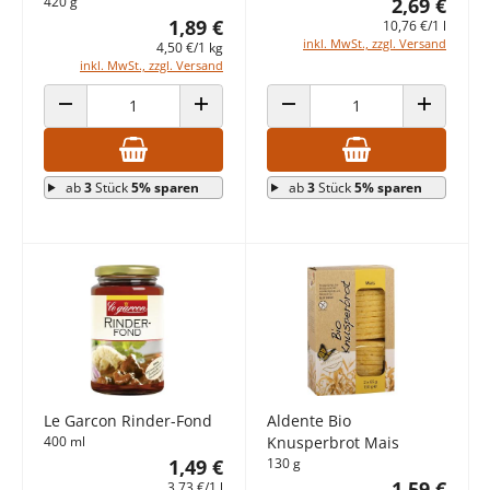
420 g
2,69 €
1,89 €
10,76 €/1 l
inkl. MwSt., zzgl. Versand
4,50 €/1 kg
inkl. MwSt., zzgl. Versand
ANZAHL VERRINGERN
ANZAHL ERHÖHEN
ANZAHL VERRINGERN
ANZAHL E
ab
3
Stück
5% sparen
ab
3
Stück
5% sparen
Le Garcon Rinder-Fond
Aldente Bio
400 ml
Knusperbrot Mais
1,49 €
130 g
1,59 €
3,73 €/1 l