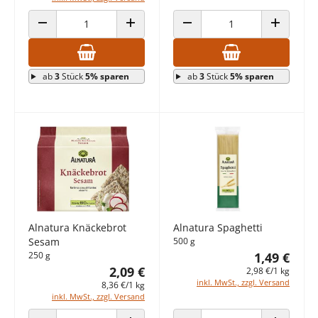
ANZAHL VERRINGERN
ANZAHL ERHÖHEN
ANZAHL VERRINGERN
ANZAHL E
ab
3
Stück
5% sparen
ab
3
Stück
5% sparen
Alnatura Knäckebrot
Alnatura Spaghetti
Sesam
500 g
250 g
1,49 €
2,09 €
2,98 €/1 kg
inkl. MwSt., zzgl. Versand
8,36 €/1 kg
inkl. MwSt., zzgl. Versand