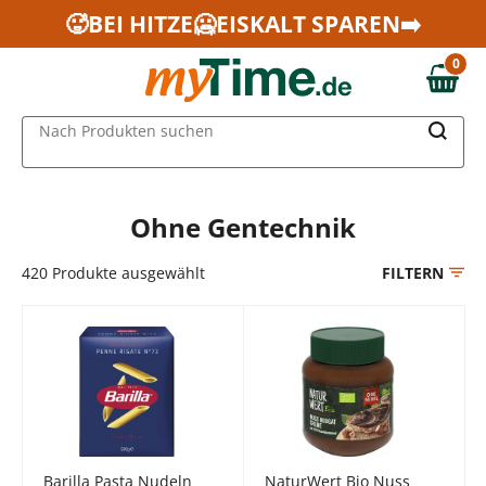
Zum Hauptinhalt springen
🥵BEI HITZE🥶EISKALT SPAREN➡️
Zur Navigation springen
0
Zur Suche springen
0,00 €
MAIN MENU
Nach Produkten suchen
Ohne Gentechnik
420
Produkte ausgewählt
FILTERN
Barilla Pasta Nudeln
NaturWert Bio Nuss