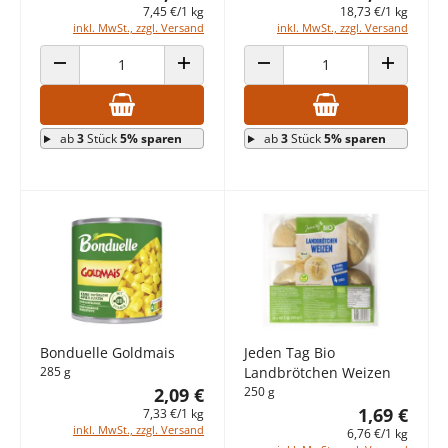
7,45 €/1 kg
18,73 €/1 kg
inkl. MwSt., zzgl. Versand
inkl. MwSt., zzgl. Versand
ANZAHL VERRINGERN
ANZAHL ERHÖHEN
ANZAHL VERRINGERN
ANZAHL E
ab
3
Stück
5% sparen
ab
3
Stück
5% sparen
Bonduelle Goldmais
Jeden Tag Bio
285 g
Landbrötchen Weizen
2,09 €
250 g
1,69 €
7,33 €/1 kg
inkl. MwSt., zzgl. Versand
6,76 €/1 kg