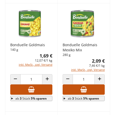
Bonduelle Goldmais
Bonduelle Goldmais
140 g
Mexiko Mix
1,69 €
280 g
2,09 €
12,07 €/1 kg
inkl. MwSt., zzgl. Versand
7,46 €/1 kg
inkl. MwSt., zzgl. Versand
ANZAHL VERRINGERN
ANZAHL ERHÖHEN
ANZAHL VERRINGERN
ANZAHL E
ab
3
Stück
5% sparen
ab
3
Stück
5% sparen