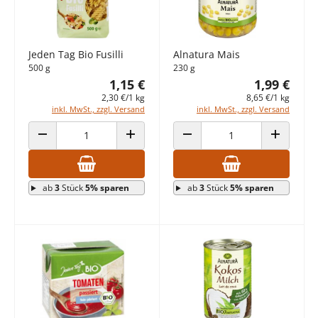
Jeden Tag Bio Fusilli
Alnatura Mais
500 g
230 g
1,15 €
1,99 €
2,30 €/1 kg
8,65 €/1 kg
inkl. MwSt., zzgl. Versand
inkl. MwSt., zzgl. Versand
ANZAHL VERRINGERN
ANZAHL ERHÖHEN
ANZAHL VERRINGERN
ANZAHL E
ab
3
Stück
5% sparen
ab
3
Stück
5% sparen