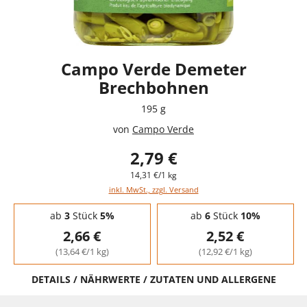
Campo Verde Demeter
Brechbohnen
195 g
von
Campo Verde
2,79 €
14,31 €/1 kg
inkl. MwSt., zzgl. Versand
Staffelpreise - Mengenrabatt
ab
3
Stück
5%
ab
6
Stück
10%
2,66 €
2,52 €
(13,64 €/1 kg)
(12,92 €/1 kg)
DETAILS / NÄHRWERTE / ZUTATEN UND ALLERGENE