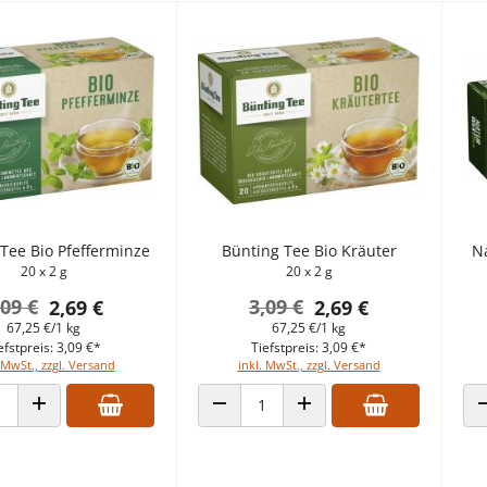
Tee Bio Pfefferminze
Bünting Tee Bio Kräuter
N
20 x 2 g
20 x 2 g
,09 €
3,09 €
2,69 €
2,69 €
67,25 €/1 kg
67,25 €/1 kg
efstpreis: 3,09 €*
Tiefstpreis: 3,09 €*
 MwSt., zzgl. Versand
inkl. MwSt., zzgl. Versand
 VERRINGERN
ANZAHL ERHÖHEN
ANZAHL VERRINGERN
ANZAHL ERHÖHEN