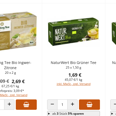
ng Tee Bio Ingwer-
NaturWert Bio Grüner Tee
Na
Zitrone
25 x 1,50 g
20 x 2 g
1,69 €
45,07 €/1 kg
,09 €
2,69 €
inkl. MwSt., zzgl. Versand
67,25 €/1 kg
efstpreis: 3,09 €*
 MwSt., zzgl. Versand
 VERRINGERN
ANZAHL ERHÖHEN
ANZAHL VERRINGERN
ANZAHL ERHÖHEN
ab
3
Stück
5% sparen