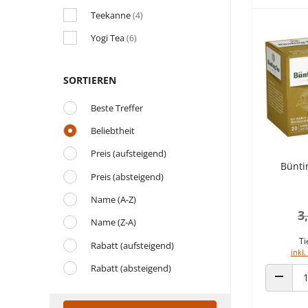
Teekanne
(4)
Yogi Tea
(6)
SORTIEREN
Beste Treffer
Beliebtheit
Preis (aufsteigend)
Bünti
Preis (absteigend)
Name (A-Z)
3
Name (Z-A)
Ti
Rabatt (aufsteigend)
inkl.
Rabatt (absteigend)
ANZAHL