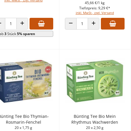
inkl. MwSt., zzgl. Versand
45,66 €/1 kg
Tiefstpreis: 9,29 €*
inkl. MwSt., zzgl. Versand
ANZAHL VERRINGERN
ANZAHL ERHÖHEN
ANZAHL VERRINGERN
ANZAHL ERHÖHEN
ab
3
Stück
5% sparen
Bünting Tee Bio Thymian-
Bünting Tee Bio Mein
Rosmarin-Fenchel
Rhythmus Wachwerden
20 x 1,75 g
20 x 2,50 g