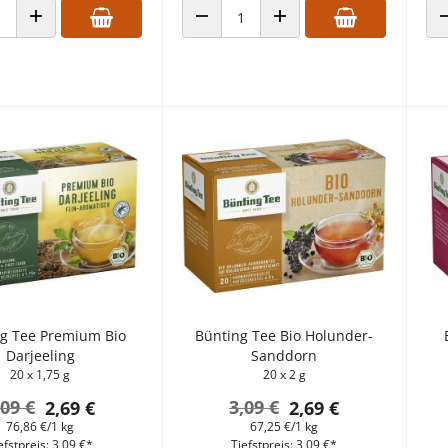
 VERRINGERN
ANZAHL ERHÖHEN
ANZAHL VERRINGERN
ANZAHL ERHÖHEN
g Tee Premium Bio
Bünting Tee Bio Holunder-
Darjeeling
Sanddorn
20 x 1,75 g
20 x 2 g
,09 €
3,09 €
2,69 €
2,69 €
76,86 €/1 kg
67,25 €/1 kg
efstpreis: 3,09 €*
Tiefstpreis: 3,09 €*