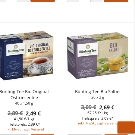
ANZAHL VERRINGERN
ANZAHL ERHÖHEN
ANZAHL VERRINGERN
ANZAHL ERHÖHEN
Bünting Tee Bio Original
Bünting Tee Bio Salbei
Ostfriesentee
20 x 2 g
40 x 1,50 g
3,09 €
2,69 €
2,89 €
2,49 €
67,25 €/1 kg
Tiefstpreis: 3,09 €*
41,50 €/1 kg
inkl. MwSt., zzgl. Versand
Tiefstpreis: 2,89 €*
inkl. MwSt., zzgl. Versand
WARE