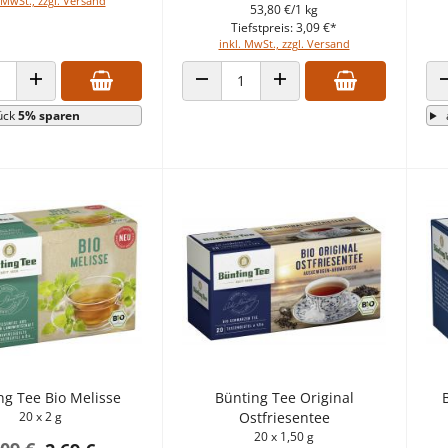
 MwSt., zzgl. Versand
53,80 €/1 kg
Tiefstpreis: 3,09 €*
inkl. MwSt., zzgl. Versand
 VERRINGERN
ANZAHL ERHÖHEN
ANZAHL VERRINGERN
ANZAHL ERHÖHEN
ück
5% sparen
ng Tee Bio Melisse
Bünting Tee Original
20 x 2 g
Ostfriesentee
20 x 1,50 g