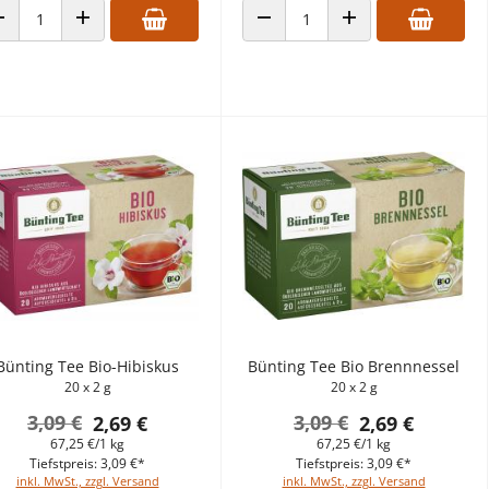
ANZAHL VERRINGERN
ANZAHL ERHÖHEN
ANZAHL VERRINGERN
ANZAHL ERHÖHEN
Bünting Tee Bio-Hibiskus
Bünting Tee Bio Brennnessel
20 x 2 g
20 x 2 g
3,09 €
3,09 €
2,69 €
2,69 €
67,25 €/1 kg
67,25 €/1 kg
Tiefstpreis: 3,09 €*
Tiefstpreis: 3,09 €*
inkl. MwSt., zzgl. Versand
inkl. MwSt., zzgl. Versand