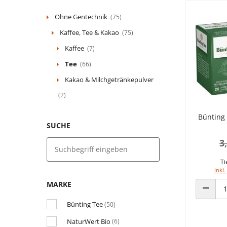
Ohne Gentechnik
(75)
Kaffee, Tee & Kakao
(75)
Kaffee
(7)
Tee
(66)
Kakao & Milchgetränkepulver
(2)
Bünting 
SUCHE
3
Ti
inkl.
MARKE
ANZAHL
Bünting Tee
(50)
NaturWert Bio
(6)