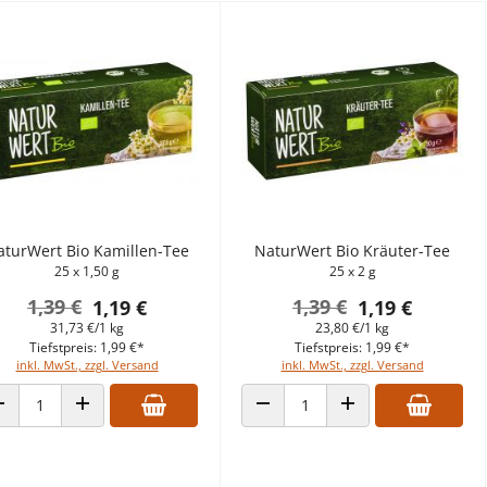
aturWert Bio Kamillen-Tee
NaturWert Bio Kräuter-Tee
25 x 1,50 g
25 x 2 g
1,39 €
1,39 €
1,19 €
1,19 €
31,73 €/1 kg
23,80 €/1 kg
Tiefstpreis: 1,99 €*
Tiefstpreis: 1,99 €*
inkl. MwSt., zzgl. Versand
inkl. MwSt., zzgl. Versand
ANZAHL VERRINGERN
ANZAHL ERHÖHEN
ANZAHL VERRINGERN
ANZAHL ERHÖHEN