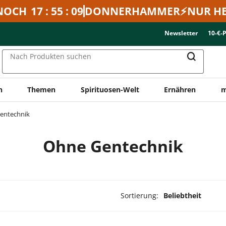
NOCH
17 : 55 : 09
DONNERHAMMER⚡NUR HE
Newsletter
10-€-
Nach Produkten suchen
n
Themen
Spirituosen-Welt
Ernähren
m
entechnik
Ohne Gentechnik
Sortierung:
Beliebtheit
dukte ausgewählt