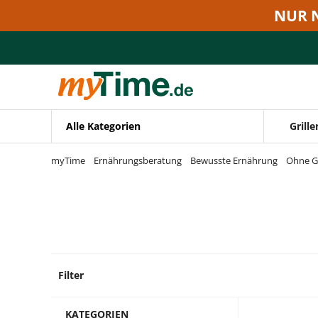
Zum Hauptinhalt springen
NUR 
Zur Navigation springen
Zur Suche springen
Alle Kategorien
Grille
myTime
Ernährungsberatung
Bewusste Ernährung
Ohne G
Filter
66 Pro
KATEGORIEN