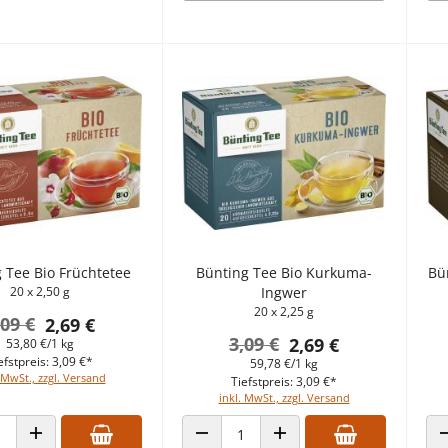
 Tee Bio Früchtetee
Bünting Tee Bio Kurkuma-
Bü
20 x 2,50 g
Ingwer
20 x 2,25 g
,09 €
2,69 €
3,09 €
2,69 €
53,80 €/1 kg
efstpreis: 3,09 €*
59,78 €/1 kg
 MwSt., zzgl. Versand
Tiefstpreis: 3,09 €*
inkl. MwSt., zzgl. Versand