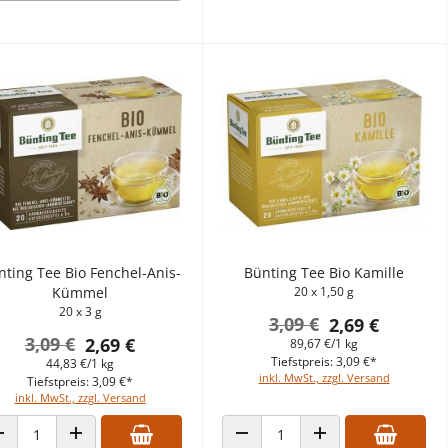
nting Tee Bio Fenchel-Anis-
Bünting Tee Bio Kamille
Kümmel
20 x 1,50 g
20 x 3 g
3,09 €
2,69 €
3,09 €
2,69 €
89,67 €/1 kg
Tiefstpreis: 3,09 €*
44,83 €/1 kg
inkl. MwSt., zzgl. Versand
Tiefstpreis: 3,09 €*
inkl. MwSt., zzgl. Versand