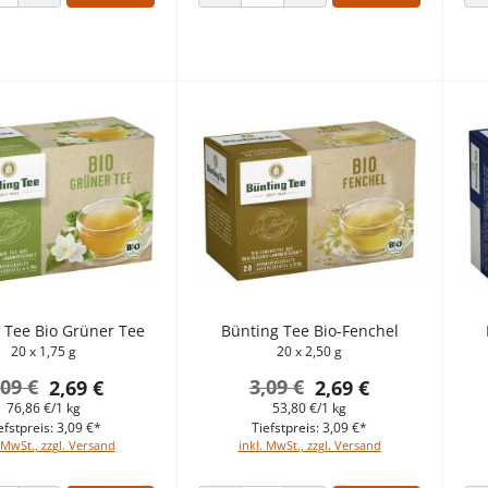
 VERRINGERN
ANZAHL ERHÖHEN
ANZAHL VERRINGERN
ANZAHL ERHÖHEN
 Tee Bio Grüner Tee
Bünting Tee Bio-Fenchel
20 x 1,75 g
20 x 2,50 g
,09 €
3,09 €
2,69 €
2,69 €
76,86 €/1 kg
53,80 €/1 kg
efstpreis: 3,09 €*
Tiefstpreis: 3,09 €*
 MwSt., zzgl. Versand
inkl. MwSt., zzgl. Versand