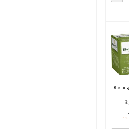
ANZAHL
Bünting
3
Ti
inkl.