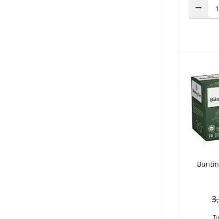
ANZAHL
Büntin
3
Ti