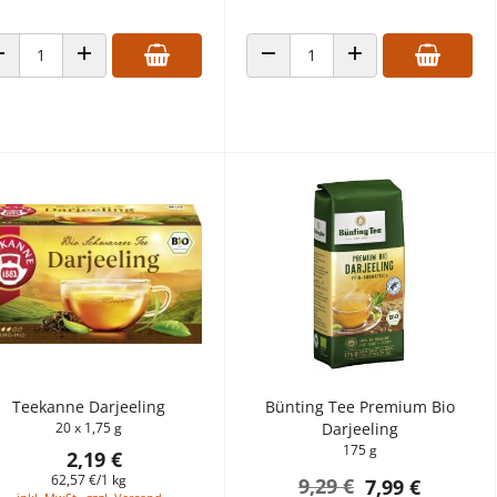
ANZAHL VERRINGERN
ANZAHL ERHÖHEN
ANZAHL VERRINGERN
ANZAHL ERHÖHEN
Teekanne Darjeeling
Bünting Tee Premium Bio
20 x 1,75 g
Darjeeling
175 g
2,19 €
62,57 €/1 kg
9,29 €
7,99 €