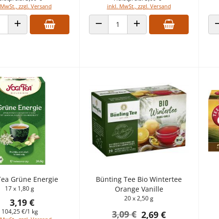
 MwSt., zzgl. Versand
inkl. MwSt., zzgl. Versand
 VERRINGERN
ANZAHL ERHÖHEN
ANZAHL VERRINGERN
ANZAHL ERHÖHEN
Tea Grüne Energie
Bünting Tee Bio Wintertee
17 x 1,80 g
Orange Vanille
20 x 2,50 g
3,19 €
104,25 €/1 kg
3,09 €
2,69 €