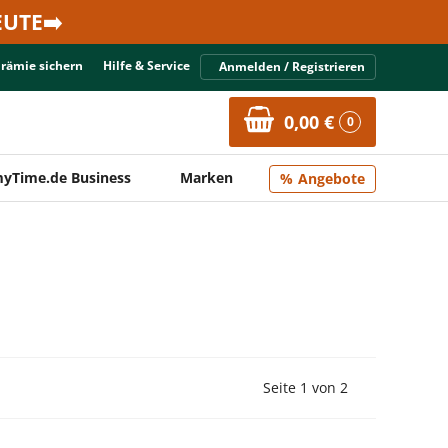
UTE➡️
Prämie sichern
Hilfe & Service
Anmelden / Registrieren
0,00 €
0
yTime.de Business
Marken
Angebote
Vorherige Seite
Nächste Seit
Seite 1 von 2