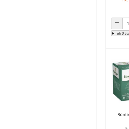
inkl.
ANZAHL
ab
3
St
Bünti