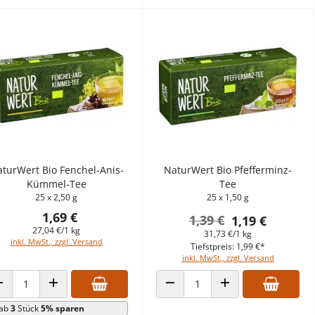
turWert Bio Fenchel-Anis-
NaturWert Bio Pfefferminz-
Kümmel-Tee
Tee
25 x 2,50 g
25 x 1,50 g
1,69 €
1,39 €
1,19 €
27,04 €/1 kg
31,73 €/1 kg
inkl. MwSt., zzgl. Versand
Tiefstpreis: 1,99 €*
inkl. MwSt., zzgl. Versand
ANZAHL VERRINGERN
ANZAHL ERHÖHEN
ANZAHL VERRINGERN
ANZAHL ERHÖHEN
ab
3
Stück
5% sparen