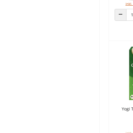
inkl.
ANZAHL
Yogi 