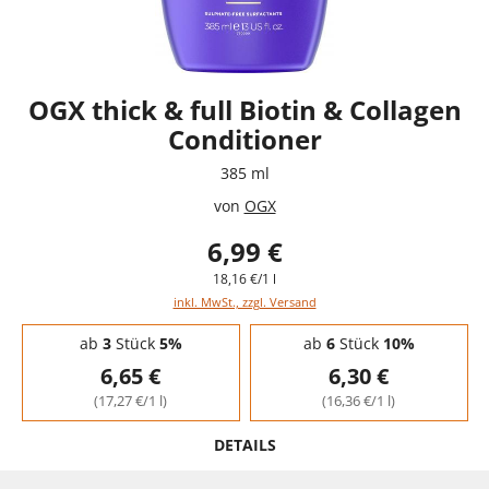
OGX thick & full Biotin & Collagen
Conditioner
385 ml
von
OGX
6,99 €
18,16 €/1 l
inkl. MwSt., zzgl. Versand
Staffelpreise - Mengenrabatt
ab
3
Stück
5%
ab
6
Stück
10%
6,65 €
6,30 €
(17,27 €/1 l)
(16,36 €/1 l)
DETAILS