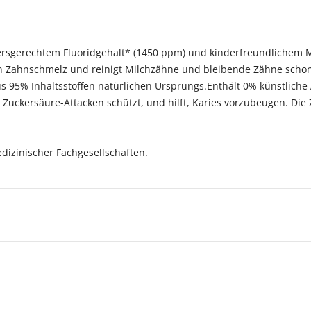
ersgerechtem Fluoridgehalt* (1450 ppm) und kinderfreundlichem 
den Zahnschmelz und reinigt Milchzähne und bleibende Zähne scho
us 95% Inhaltsstoffen natürlichen Ursprungs.Enthält 0% künstliche
or Zuckersäure-Attacken schützt, und hilft, Karies vorzubeugen. Di
izinischer Fachgesellschaften.