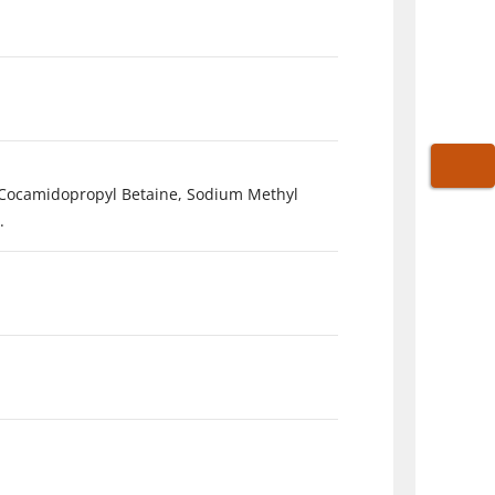
WARE
, Cocamidopropyl Betaine, Sodium Methyl
.