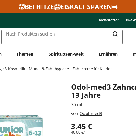
🥵BEI HITZE🥶EISKALT SPAREN➡️
Newsletter
10-€-
Nach Produkten suchen
n
Themen
Spirituosen-Welt
Ernähren
m
ge & Kosmetik
Mund- & Zahnhygiene
Zahncreme für Kinder
Odol-med3 Zahncr
13 Jahre
75 ml
von
Odol-med3
3,45 €
46,00 €/1 l