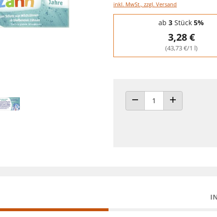
inkl. MwSt., zzgl. Versand
Staffelpreise - Mengenrabatt
ab
3
Stück
5%
3,28 €
(43,73 €/1 l)
ANZAHL VERRINGERN
ANZAHL ERHÖH
I