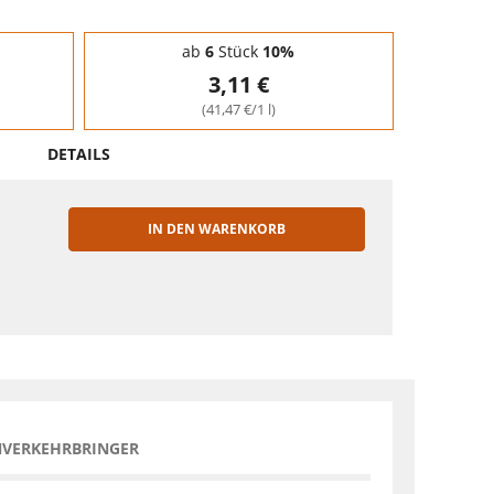
ab
6
Stück
10%
3,11 €
(41,47 €/1 l)
DETAILS
IN DEN WARENKORB
EN
NVERKEHRBRINGER