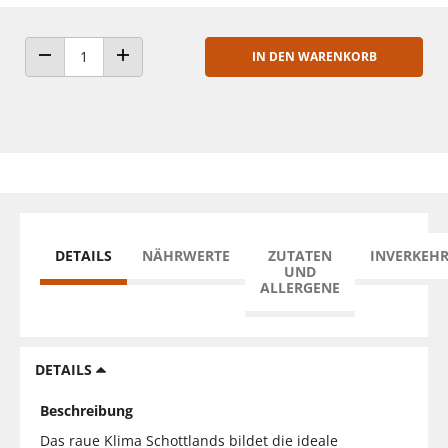
IN DEN WARENKORB
ANZAHL VERRINGERN
ANZAHL ERHÖHEN
DETAILS
NÄHRWERTE
ZUTATEN
INVERKEH
UND
ALLERGENE
DETAILS
Beschreibung
Das raue Klima Schottlands bildet die ideale