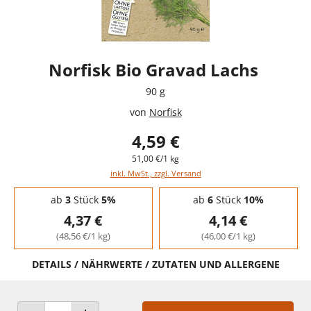
Norfisk Bio Gravad Lachs
90 g
von
Norfisk
4,59 €
51,00 €/1 kg
inkl. MwSt., zzgl. Versand
Staffelpreise - Mengenrabatt
ab
3
Stück
5%
ab
6
Stück
10%
4,37 €
4,14 €
(48,56 €/1 kg)
(46,00 €/1 kg)
DETAILS / NÄHRWERTE / ZUTATEN UND ALLERGENE