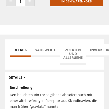
IN DEN WARENKORB
ANZAHL VERRINGERN
ANZAHL ERHÖHEN
DETAILS
NÄHRWERTE
ZUTATEN
INVERKEH
UND
ALLERGENE
DETAILS
Beschreibung
Den beliebten Bio-Lachs gibt es ab sofort auch mit
einer altehrwürdigen Rezeptur aus Skandinavien, die
man früher "gravlaks" nannte.