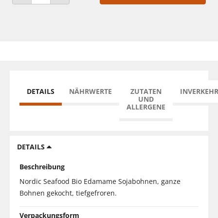
ANZAHL VERRINGERN
ANZAHL ERHÖHEN
DETAILS
NÄHRWERTE
ZUTATEN
INVERKEH
UND
ALLERGENE
DETAILS
Beschreibung
Nordic Seafood Bio Edamame Sojabohnen, ganze
Bohnen gekocht, tiefgefroren.
Verpackungsform