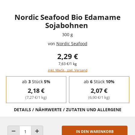
Nordic Seafood Bio Edamame
Sojabohnen
300 g
von
Nordic Seafood
2,29 €
7,63 €/1 kg
inkl. MwSt., zzgl. Versand
Staffelpreise - Mengenrabatt
ab
3
Stück
5%
ab
6
Stück
10%
2,18 €
2,07 €
(7,27 €/1 kg)
(6,90 €/1 kg)
DETAILS / NÄHRWERTE / ZUTATEN UND ALLERGENE
IN DEN WARENKORB