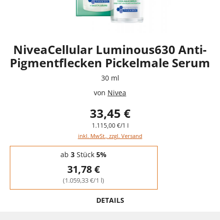
NiveaCellular Luminous630 Anti-
Pigmentflecken Pickelmale Serum
30 ml
von
Nivea
33,45 €
1.115,00 €/1 l
inkl. MwSt., zzgl. Versand
Staffelpreise - Mengenrabatt
ab
3
Stück
5%
31,78 €
(1.059,33 €/1 l)
DETAILS