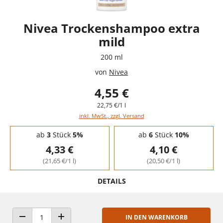
Nivea Trockenshampoo extra
mild
200 ml
von
Nivea
4,55 €
22,75 €/1 l
inkl. MwSt., zzgl. Versand
Staffelpreise - Mengenrabatt
ab
3
Stück
5%
ab
6
Stück
10%
4,33 €
4,10 €
(21,65 €/1 l)
(20,50 €/1 l)
DETAILS
IN DEN WARENKORB