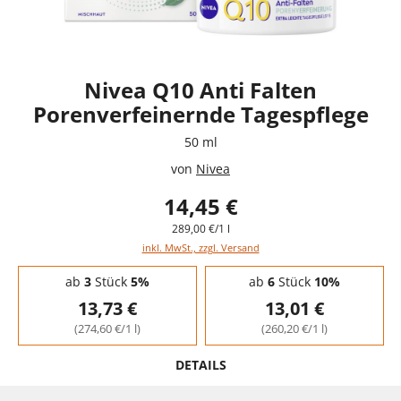
Nivea Q10 Anti Falten
Porenverfeinernde Tagespflege
50 ml
von
Nivea
14,45 €
289,00 €/1 l
inkl. MwSt., zzgl. Versand
Staffelpreise - Mengenrabatt
ab
3
Stück
5%
ab
6
Stück
10%
13,73 €
13,01 €
(274,60 €/1 l)
(260,20 €/1 l)
DETAILS