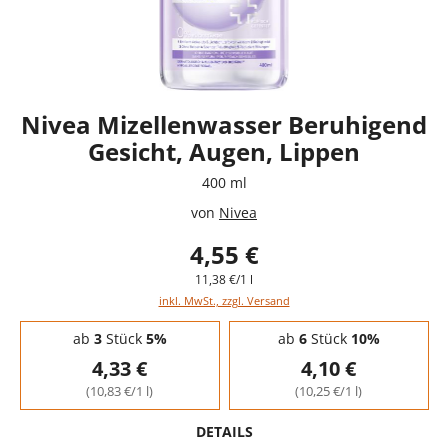
Nivea Mizellenwasser Beruhigend
Gesicht, Augen, Lippen
400 ml
von
Nivea
4,55 €
11,38 €/1 l
inkl. MwSt., zzgl. Versand
Staffelpreise - Mengenrabatt
ab
3
Stück
5%
ab
6
Stück
10%
4,33 €
4,10 €
(10,83 €/1 l)
(10,25 €/1 l)
DETAILS