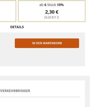
ab
6
Stück
10%
2,30 €
(9,20 €/1 l)
DETAILS
IN DEN WARENKORB
EN
NVERKEHRBRINGER