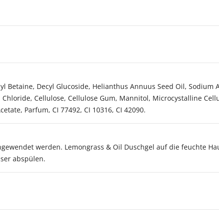
l Betaine, Decyl Glucoside, Helianthus Annuus Seed Oil, Sodium A
m Chloride, Cellulose, Cellulose Gum, Mannitol, Microcystalline Cel
etate, Parfum, CI 77492, CI 10316, CI 42090.
angewendet werden. Lemongrass & Oil Duschgel auf die feuchte Ha
sser abspülen.