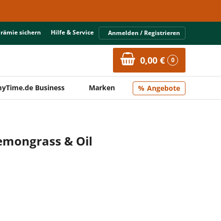
Prämie sichern
Hilfe & Service
Anmelden / Registrieren
0,00 €
0
yTime.de Business
Marken
Angebote
emongrass & Oil