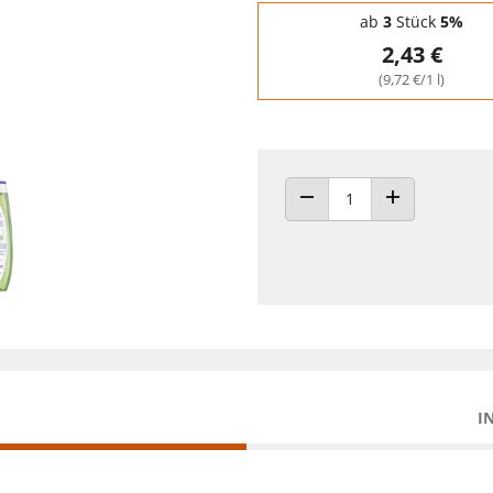
Staffelpreise - Mengenrabatt
ab
3
Stück
5%
2,43 €
(9,72 €/1 l)
ANZAHL VERRINGERN
ANZAHL ERHÖH
I