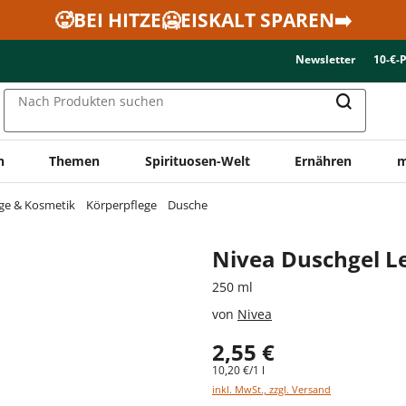
🥵BEI HITZE🥶EISKALT SPAREN➡️
Newsletter
10-€-
Nach Produkten suchen
n
Themen
Spirituosen-Welt
Ernähren
m
ge & Kosmetik
Körperpflege
Dusche
Nivea Duschgel L
250 ml
von
Nivea
2,55 €
10,20 €/1 l
inkl. MwSt., zzgl. Versand