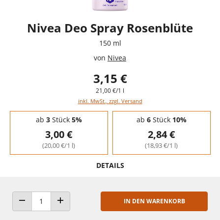
Nivea Deo Spray Rosenblüte
150 ml
von
Nivea
3,15 €
21,00 €/1 l
inkl. MwSt., zzgl. Versand
Staffelpreise - Mengenrabatt
ab
3
Stück
5%
ab
6
Stück
10%
3,00 €
2,84 €
(20,00 €/1 l)
(18,93 €/1 l)
DETAILS
IN DEN WARENKORB
ANZAHL VERRINGERN
ANZAHL ERHÖHEN